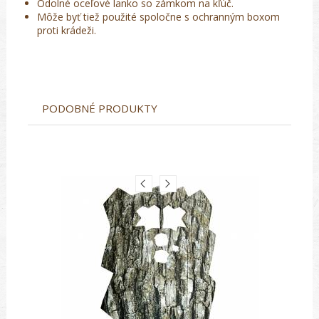
Odolné oceľové lanko so zámkom na kľúč.
Môže byť tiež použité spoločne s ochranným boxom
proti krádeži.
PODOBNÉ PRODUKTY