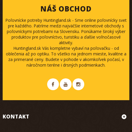
NÁŠ OBCHOD
Poľovnícke potreby Huntingland.sk - Sme online poľovnícky svet
pre každého. Patríme medzi najväčšie internetové obchody s
poľovníckymi potrebami na Slovensku. Ponúkame široký výber
produktov pre poľovníctvo, turistiku a ďalšie voľnočasové
aktivity.
Huntingland.sk Vás kompletne vybaví na poľovačku - od
oblečenia až po optiku. To všetko na jednom mieste, kvalitne a
za primerané ceny. Budete v pohode v akomkoľvek počasí, v
náročnom teréne i drsných podmienkach.
KONTAKT