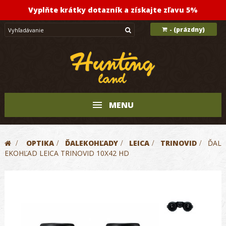
Vyplňte krátky dotazník a získajte zľavu 5%
(prázdny)
-
MENU
>
OPTIKA
>
ĎALEKOHĽADY
>
LEICA
>
TRINOVID
>
ĎAL
EKOHĽAD LEICA TRINOVID 10X42 HD