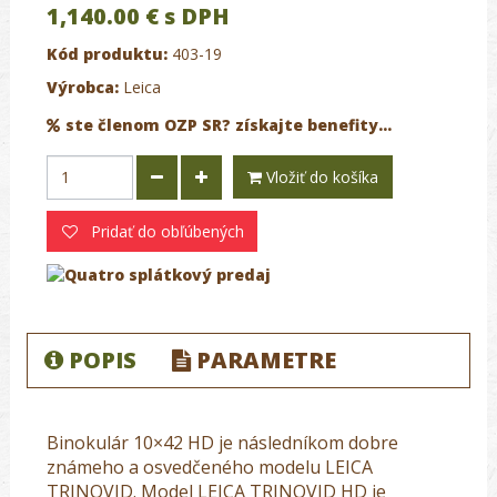
1,140.00 €
s DPH
Kód produktu:
403-19
Výrobca:
Leica
ste členom OZP SR? získajte benefity...
Vložiť do košíka
Pridať do obľúbených
POPIS
PARAMETRE
Binokulár 10×42 HD je následníkom dobre
známeho a osvedčeného modelu LEICA
TRINOVID. Model LEICA TRINOVID HD je