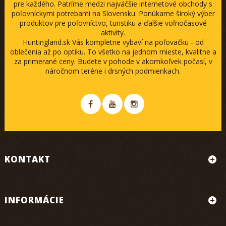
pre každého. Patríme medzi najväčšie internetové obchody s
poľovníckymi potrebami na Slovensku. Ponúkame široký výber
produktov pre poľovníctvo, turistiku a ďalšie voľnočasové
aktivity.
Huntingland.sk Vás kompletne vybaví na poľovačku - od
oblečenia až po optiku. To všetko na jednom mieste, kvalitne a
za primerané ceny. Budete v pohode v akomkoľvek počasí, v
náročnom teréne i drsných podmienkach.
KONTAKT
INFORMÁCIE