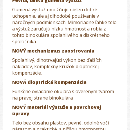
Pevná, ľahká gumená výstuž
Gumená výstuž umožňuje nielen dobré
uchopenie, ale aj dlhodobé používanie v
náročných podmienkach. Mimoriadne ľahké telo
a výstuž zaručujú nízku hmotnosť a robia z
tohto binokulára spoľahlivého a diskrétneho
spoločníka.
NOVÝ mechanizmus zaostrovania
Spoľahlivý, dlhotrvajúci výkon bez ďalších
nákladov, komplexný krúžok dioptrickej
kompenzácie.
NOVÁ dioptrická kompenzácia
Funkčné ovládanie okulára s overeným tvarom
na pravej strane binokulára
NOVÝ materiál výstuže a povrchovej
úpravy
Telo bez obsahu plastov, pevné, odolné voči
nárazom a praktické, s nižšou hmotnosťou.