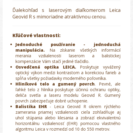
Ďalekohľad s laserovým diaľkomerom Leica
Geovid R s mimoriadne atraktívnou cenou.
Kľúčové vlastnosti:
Jednoduché používanie - jednoduchá
manipulácia.
Na získanie všetkých informácií
merania vzdialenosti laserom a balistickej
kompenzácie Vám stačí jediné tlačidlo.
Osvedčená optika LEICA.
Poskytuje vyvážený
optický výkon medzi kontrastom a korekciou farieb a
spĺňa všetky požiadavky moderného poľovníka.
Hliníkové telo a gumený povrch
. Pevné, ale
ľahké telo z hliníka poskytuje účinnú ochranu optiky,
deliča svetla a laseru modelu Geovid R. Gumený
povrch zabezpečuje dobré uchopenie.
Balistika EHR
- Leica Geovid R okrem rýchleho
zamerania priamej vzdialenosti cieľa zohľadňuje aj
uhol stúpania alebo klesania a zobrazí ekvivalentnú
horizontálnu vzdialenosť (EHR) pomocou vlastného
algoritmu Leica v rozmedzí od 10 do 550 metrov.