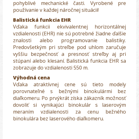
pohyblivé mechanické časti. Vyrobené pre
používanie v každej náročnej situácii!
Balistická funkcia EHR
Vďaka funkcii ekvivalentnej horizontálnej
vzdialenosti (EHR) nie sú potrebné žiadne ďalšie
znalosti alebo programovanie balistiky.
Predovšetkým pri streľbe pod uhlom zaručuje
vyššiu bezpečnosť a presnosť streľby aj pri
stúpaní alebo klesaní. Balistická funkcia EHR sa
zobrazuje do vzdialenosti 550 m.
Výhodná cena
Vďaka atraktívnej cene sú tieto modely
porovnateľné s bežnými binokulármi bez
diaľkomeru. Po prvýkrát získa zákazník možnosť
dovoliť si vynikajúci binokulár s laserovým
meraním vzdialenosti za cenu bežného
binokulára bez laserového diaľkomeru.