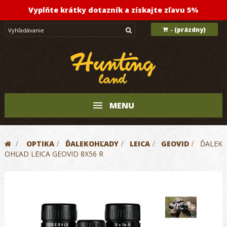
Vyplňte krátky dotazník a získajte zľavu 5%
(prázdny)
-
MENU
>
OPTIKA
>
ĎALEKOHĽADY
>
LEICA
>
GEOVID
>
ĎALEK
OHĽAD LEICA GEOVID 8X56 R