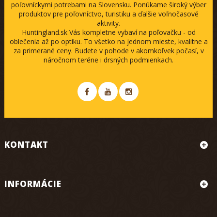
poľovníckymi potrebami na Slovensku. Ponúkame široký výber
produktov pre poľovníctvo, turistiku a ďalšie voľnočasové
aktivity.
Huntingland.sk Vás kompletne vybaví na poľovačku - od
oblečenia až po optiku. To všetko na jednom mieste, kvalitne a
za primerané ceny. Budete v pohode v akomkoľvek počasí, v
náročnom teréne i drsných podmienkach.
KONTAKT
INFORMÁCIE