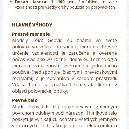
Dosah laseru 1 100 m
. Spoľahlivé meranie
vzdialenosti pre všetky druhy použitia pri poľovačkách.
HLAVNÉ VÝHODY
Presné meranie
Modely Leica Geovid sú známe vo svete
poľovníctva vďaka presnému meraniu. Presné
určenie vzdialenosti je zaručené a overené
počas viac ako 20-ročnej dodávky. Technológia
merania vzdialenosti laserom sa jednoducho
používa (nedisponuje žiadnymi prevádzkovými
režimami) a je spoľahlivá v každom prostredí.
Vďaka tomu sa značka Leica stala lídrom v
oblasti poľovníckej optiky.
Pevné telo
Model Geovid R disponuje pevným gumeným
povrchom odolným voči nárazom. Hliníkové telo
poskytuje vynikajúcu ochranu všetkých jemných
vnútorných častí, ako je optika, elektronika a