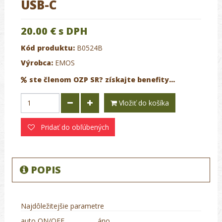
USB-C
20.00 €
s DPH
Kód produktu:
B0524B
Výrobca:
EMOS
ste členom OZP SR? získajte benefity...
Vložiť do košíka
Pridať do obľúbených
POPIS
Najdôležitejšie parametre
auto ON/OFF
áno