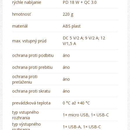
rýchle nabíjanie
PD 18 W + QC 3.0
hmotnosť
220 g
materiál
ABS plast
DC 5 V/2 A; 9 V/2 A; 12
max. vstupný prúd
V/1,5 A
ochrana proti podbitiu
áno
ochrana proti prebitiu
áno
ochrana proti
áno
preťaženiu
ochrana proti skratu
áno
prevádzková teplota
0 °C až +40 °C
typ vstupného
1× micro USB, 1× USB-C
rozhrania
typ výstupného
1× USB-A, 1× USB-C
rozhrania