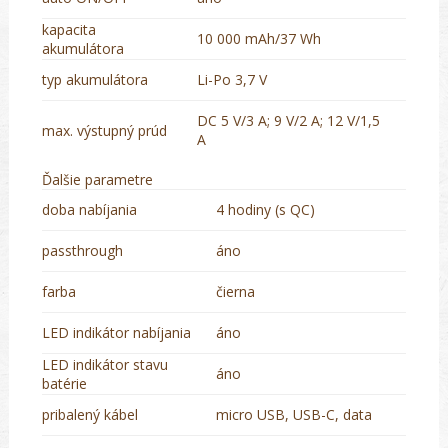
kapacita
10 000 mAh/37 Wh
akumulátora
typ akumulátora
Li-Po 3,7 V
DC 5 V/3 A; 9 V/2 A; 12 V/1,5
max. výstupný prúd
A
Ďalšie parametre
doba nabíjania
4 hodiny (s QC)
passthrough
áno
farba
čierna
LED indikátor nabíjania
áno
LED indikátor stavu
áno
batérie
pribalený kábel
micro USB, USB-C, data