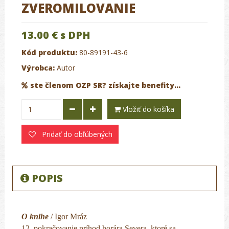
ZVEROMILOVANIE
13.00 €
s DPH
Kód produktu:
80-89191-43-6
Výrobca:
Autor
ste členom OZP SR? získajte benefity...
Vložiť do košíka
Pridať do obľúbených
POPIS
O knihe
/ Igor Mráz
12. pokračovanie príhod horára Severa, ktoré sa