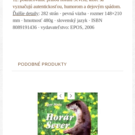
vyznačujú autentickosťou, humorom a dejovým spádom.
Ďalšie detaily
: 282 strán · pevná väzba · rozmer 148×210
mm · hmotnosť 480g · slovenský jazyk · ISBN
8089191436 · vydavateľstvo: EPOS, 2006
PODOBNÉ PRODUKTY