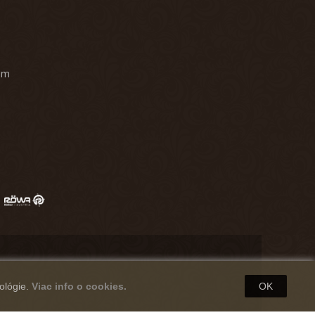
am
ológie.
Viac info o cookies.
OK