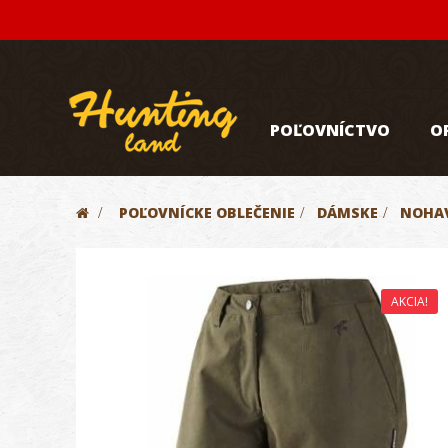
POĽOVNÍCTVO
O
>
POĽOVNÍCKE OBLEČENIE
>
DÁMSKE
>
NOHAV
AKCIA!