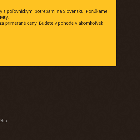
ody s poľovníckymi potrebami na Slovensku. Ponúkame
vity.
a za primerané ceny. Budete v pohode v akomkoľvek
ného