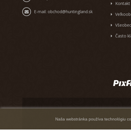
Kontakt
E-mail:
obchod@huntingland.sk
Veľkoob
Všeobec
Často k
Naša webstránka používa technológiu coo