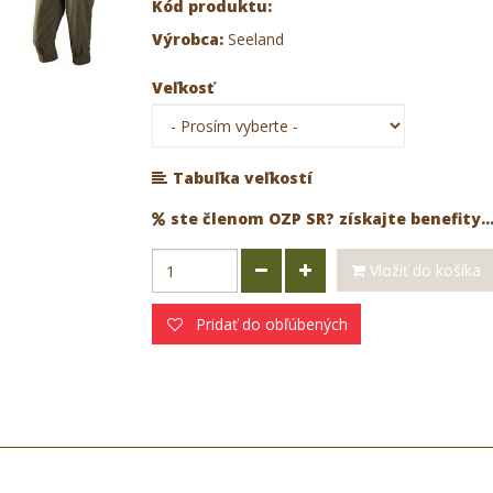
Kód produktu:
Výrobca:
Seeland
Veľkosť
Tabuľka veľkostí
ste členom OZP SR? získajte benefity..
Vložiť do košíka
Pridať do obľúbených