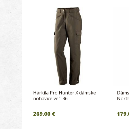
Härkila Pro Hunter X dámske
Dáms
nohavice veľ.: 36
Nort
269.00 €
179.