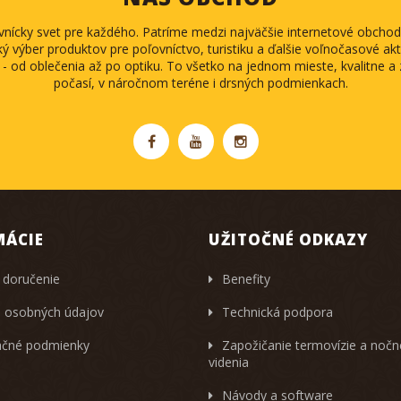
ovnícky svet pre každého. Patríme medzi najväčšie internetové obch
ký výber produktov pre poľovníctvo, turistiku a ďalšie voľnočasové akti
 - od oblečenia až po optiku. To všetko na jednom mieste, kvalitne 
počasí, v náročnom teréne i drsných podmienkach.
MÁCIE
UŽITOČNÉ ODKAZY
 doručenie
Benefity
 osobných údajov
Technická podpora
čné podmienky
Zapožičanie termovízie a noč
videnia
Návody a software