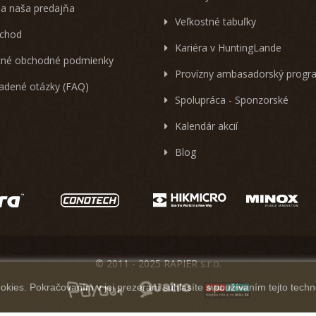
 a naša predajňa
Veľkostné tabuľky
chod
Kariéra v HuntingLande
né obchodné podmienky
Provízny ambasadorský progr
ladené otázky (FAQ)
Spolupráca - Sponzorské
Kalendár akcií
Blog
© 2011 - 2025 RAPIER s.r.o.
kies. Pokračovaním v jej prezeraní súhlasíte s používaním tejto techn