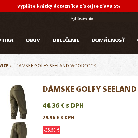
Vyplňte krátky dotazník a získajte zľavu 5%
PTIKA
OBUV
OBLEČENIE
DOMÁCNOSŤ
ICE
>
DÁMSKE GOLFY SEELAND WOODCOCK
DÁMSKE GOLFY SEELAN
44.36 €
s DPH
79.96 € s DPH
-35.60 €