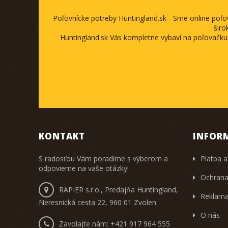
Poľovnícke potreby Huntingland.sk - Sme online poľ
širo
Huntingland.sk Vás kompletne vybaví na poľovačku
KONTAKT
INFOR
S radosťou Vám poradíme s výberom a
Platba a
odpovieme na vaše otázky!
Ochrana
RAPIER s.r.o., Predajňa Huntingland,
Reklama
Neresnická cesta 22, 960 01 Zvolen
O nás
Zavolajte nám:
+421 917 964 555