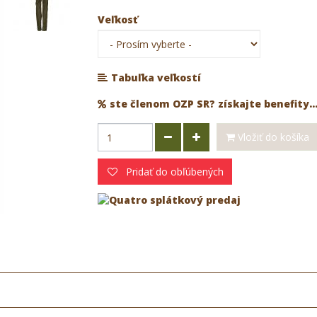
Veľkosť
Tabuľka veľkostí
ste členom OZP SR? získajte benefity..
Vložiť do košíka
Pridať do obľúbených