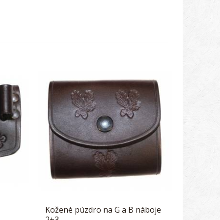
Kožené púzdro na G a B náboje
2+3