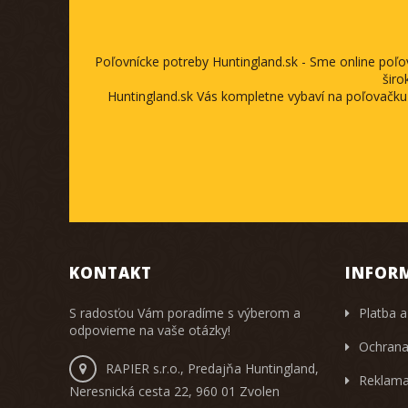
Poľovnícke potreby Huntingland.sk - Sme online poľ
širo
Huntingland.sk Vás kompletne vybaví na poľovačku
KONTAKT
INFOR
S radosťou Vám poradíme s výberom a
Platba a
odpovieme na vaše otázky!
Ochrana
RAPIER s.r.o., Predajňa Huntingland,
Reklama
Neresnická cesta 22, 960 01 Zvolen