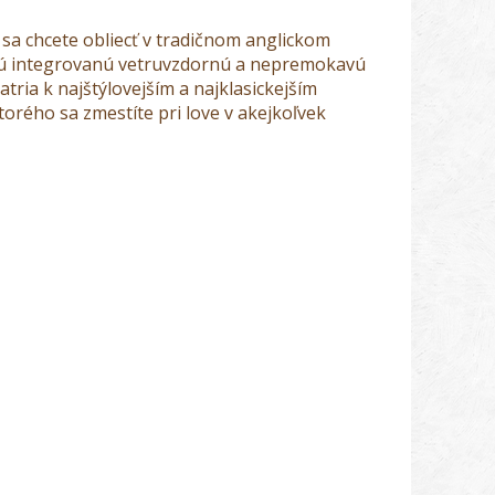
sa chcete obliecť v tradičnom anglickom
ajú integrovanú vetruvzdornú a nepremokavú
ria k najštýlovejším a najklasickejším
orého sa zmestíte pri love v akejkoľvek