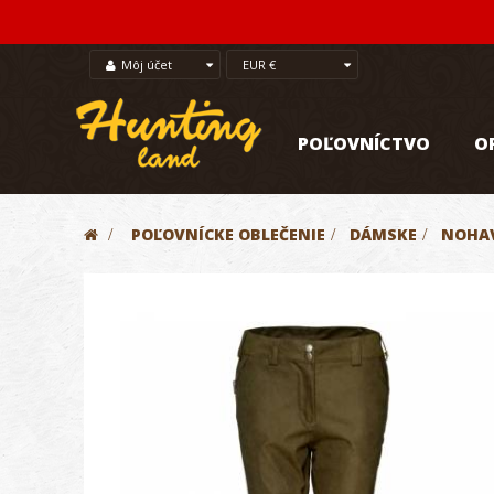
Môj účet
EUR €
POĽOVNÍCTVO
O
>
POĽOVNÍCKE OBLEČENIE
>
DÁMSKE
>
NOHAV