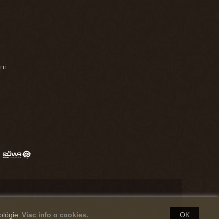
am
ológie.
Viac info o cookies.
OK