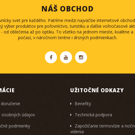
NÁŠ OBCHOD
ovnícky svet pre každého. Patríme medzi najväčšie internetové obch
ký výber produktov pre poľovníctvo, turistiku a ďalšie voľnočasové akti
 - od oblečenia až po optiku. To všetko na jednom mieste, kvalitne 
počasí, v náročnom teréne i drsných podmienkach.
MÁCIE
UŽITOČNÉ ODKAZY
 doručenie
Benefity
 osobných údajov
Technická podpora
čné podmienky
Zapožičanie termovízie a noč
videnia