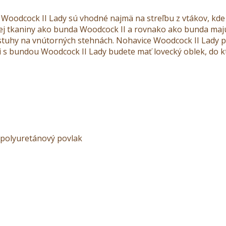
Woodcock II Lady sú vhodné najmä na streľbu z vtákov, kde 
kej tkaniny ako bunda Woodcock II a rovnako ako bunda m
tuhy na vnútorných stehnách. Nohavice Woodcock II Lady pat
 s bundou Woodcock II Lady budete mať lovecký oblek, do kt
, polyuretánový povlak