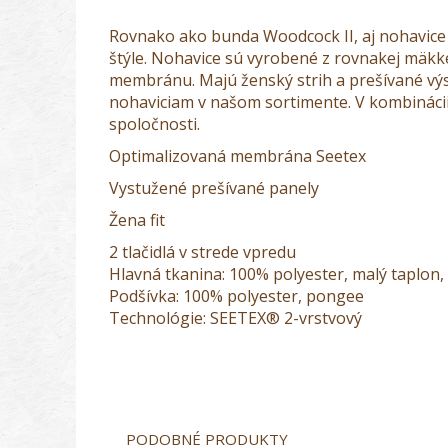
Rovnako ako bunda Woodcock II, aj nohavice 
štýle. Nohavice sú vyrobené z rovnakej mäk
membránu. Majú ženský strih a prešívané výs
nohaviciam v našom sortimente. V kombinácii
spoločnosti.
Optimalizovaná membrána Seetex
Vystužené prešívané panely
Žena fit
2 tlačidlá v strede vpredu
Hlavná tkanina: 100% polyester, malý taplon
Podšívka: 100% polyester, pongee
Technológie: SEETEX® 2-vrstvový
PODOBNÉ PRODUKTY