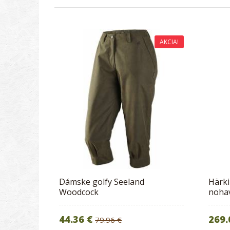
AKCIA!
Dámske golfy Seeland
Härki
Woodcock
nohav
44.36 €
269.
79.96 €