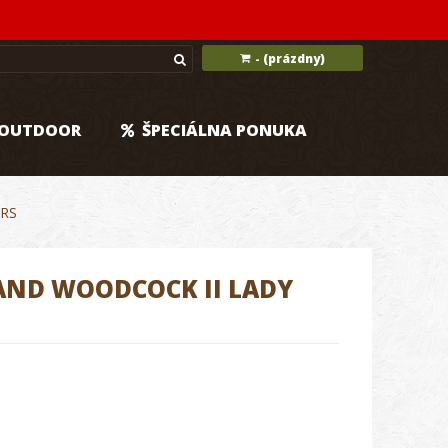
(prázdny)
-
OUTDOOR
ŠPECIÁLNA PONUKA
ERS
AND WOODCOCK II LADY