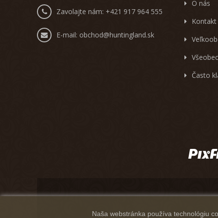
O nás
Zavolajte nám:
+421 917 964 555
Kontakt
E-mail:
obchod@huntingland.sk
Veľkoob
Všeobec
Často k
Naša webstránka používa technológiu coo