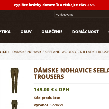
Vyplňte krátky dotazník a získajte zľavu 5%
PTIKA
OBUV
OBLEČENIE
DOMÁCNOSŤ
ICE
>
DÁMSKE NOHAVICE SEELAND WOODCOCK II LADY TROUS
DÁMSKE NOHAVICE SEEL
TROUSERS
149.00 €
s DPH
Kód produktu:
Výrobca:
Seeland