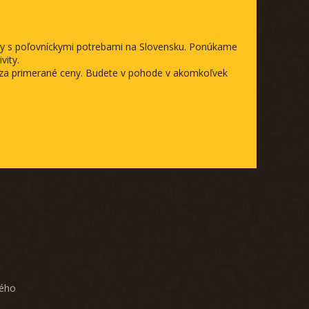
ody s poľovníckymi potrebami na Slovensku. Ponúkame
vity.
a za primerané ceny. Budete v pohode v akomkoľvek
ného