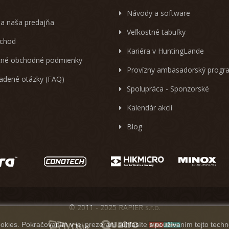
Návody a software
 a naša predajňa
Veľkostné tabuľky
chod
Kariéra v HuntingLande
né obchodné podmienky
Provízny ambasadorský progr
ladené otázky (FAQ)
Spolupráca - Sponzorské
Kalendár akcií
Blog
© 2011 - 2025 RAPIER s.r.o.
kies. Pokračovaním v jej prezeraní súhlasíte s používaním tejto techn