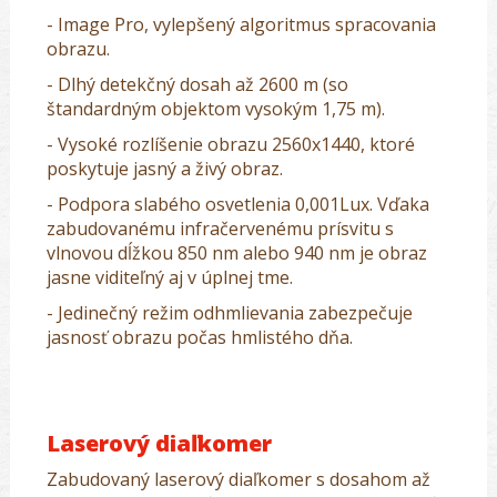
- Image Pro, vylepšený algoritmus spracovania
obrazu.
- Dlhý detekčný dosah až 2600 m (so
štandardným objektom vysokým 1,75 m).
- Vysoké rozlíšenie obrazu 2560x1440, ktoré
poskytuje jasný a živý obraz.
- Podpora slabého osvetlenia 0,001Lux. Vďaka
zabudovanému infračervenému prísvitu s
vlnovou dĺžkou 850 nm alebo 940 nm je obraz
jasne viditeľný aj v úplnej tme.
- Jedinečný režim odhmlievania zabezpečuje
jasnosť obrazu počas hmlistého dňa.
Laserový diaľkomer
Zabudovaný laserový diaľkomer s dosahom až