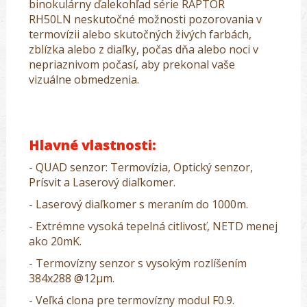
binokulárny ďalekohľad série RAPTOR
RH50LN neskutočné možnosti pozorovania v
termovízii alebo skutočných živých farbách,
zblízka alebo z diaľky, počas dňa alebo noci v
nepriaznivom počasí, aby prekonal vaše
vizuálne obmedzenia.
Hlavné vlastnosti:
- QUAD senzor: Termovízia, Optický senzor,
Prísvit a Laserový diaľkomer.
- Laserový diaľkomer s meraním do 1000m.
- Extrémne vysoká tepelná citlivosť, NETD menej
ako 20mK.
- Termovízny senzor s vysokým rozlíšením
384x288 @12μm.
- Veľká clona pre termovízny modul F0.9.