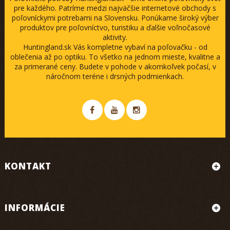
pre každého. Patríme medzi najväčšie internetové obchody s
poľovníckymi potrebami na Slovensku. Ponúkame široký výber
produktov pre poľovníctvo, turistiku a ďalšie voľnočasové
aktivity.
Huntingland.sk Vás kompletne vybaví na poľovačku - od
oblečenia až po optiku. To všetko na jednom mieste, kvalitne a
za primerané ceny. Budete v pohode v akomkoľvek počasí, v
náročnom teréne i drsných podmienkach.
KONTAKT
INFORMÁCIE