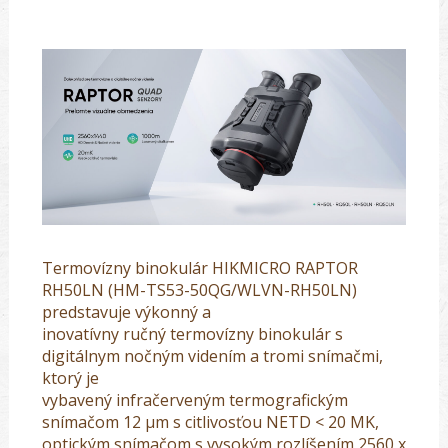
Termovízny binokulár HIKMICRO RAPTOR
RH50LN (HM-TS53-50QG/WLVN-RH50LN)
predstavuje výkonný a
inovatívny ručný termovízny binokulár s
digitálnym nočným videním a tromi snímačmi,
ktorý je
vybavený infračerveným termografickým
snímačom 12 μm s citlivosťou NETD < 20 MK,
optickým snímačom s vysokým rozlíšením 2560 x