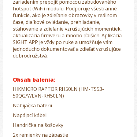
zariadením prepojiť pomocou zabudovaného
hotspot (WiFi) modulu. Podporuje všestranné
funkcie, ako je zdieľanie obrazovky v reálnom
čase, diaľkové ovládanie, prehliadanie,
sťahovanie a zdieľanie vzrušujúcich momentiek,
aktualizácia firmvéru a mnoho ďalších. Aplikácia
SIGHT APP je vždy po ruke a umožňuje vám
jednoducho dokumentovať a zdieľať vzrušujúce
dobrodružstvá.
Obsah balenia:
HIKMICRO RAPTOR RH50LN (HM-TS53-
50QG/WLVN-RH50LN)
Nabíjačka batérií
Napájací kábel
Handrička na šošovky
2x remienky na zápästie