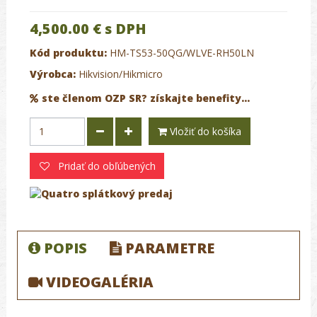
4,500.00 €
s DPH
Kód produktu:
HM-TS53-50QG/WLVE-RH50LN
Výrobca:
Hikvision/Hikmicro
ste členom OZP SR? získajte benefity...
Vložiť do košíka
Pridať do obľúbených
POPIS
PARAMETRE
VIDEOGALÉRIA