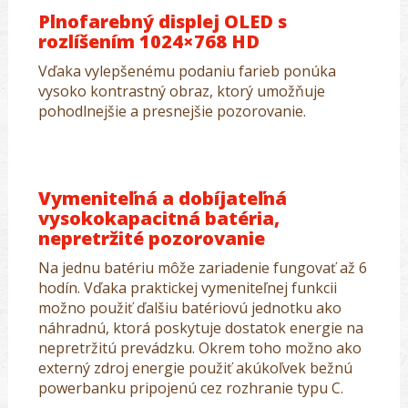
Plnofarebný displej OLED s
rozlíšením 1024×768 HD
Vďaka vylepšenému podaniu farieb ponúka
vysoko kontrastný obraz, ktorý umožňuje
pohodlnejšie a presnejšie pozorovanie.
Vymeniteľná a dobíjateľná
vysokokapacitná batéria,
nepretržité pozorovanie
Na jednu batériu môže zariadenie fungovať až 6
hodín. Vďaka praktickej vymeniteľnej funkcii
možno použiť ďalšiu batériovú jednotku ako
náhradnú, ktorá poskytuje dostatok energie na
nepretržitú prevádzku. Okrem toho možno ako
externý zdroj energie použiť akúkoľvek bežnú
powerbanku pripojenú cez rozhranie typu C.