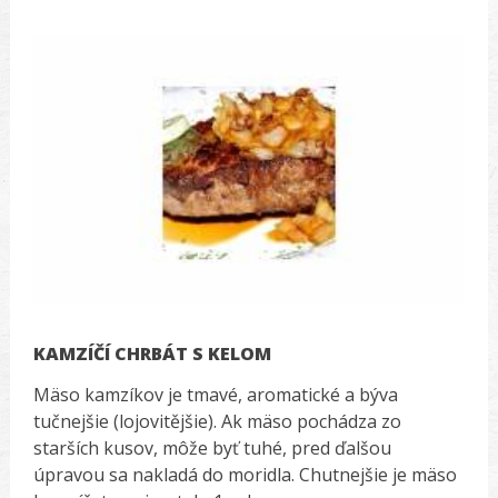
KAMZÍČÍ CHRBÁT S KELOM
Mäso kamzíkov je tmavé, aromatické a býva
tučnejšie (lojovitějšie). Ak mäso pochádza zo
starších kusov, môže byť tuhé, pred ďalšou
úpravou sa nakladá do moridla. Chutnejšie je mäso