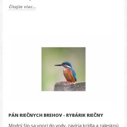
Čítajte viac...
PÁN RIEČNYCH BREHOV - RYBÁRIK RIEČNY
Modrý šíp sa vnorí do vody, zavíria krídla a zalesknú