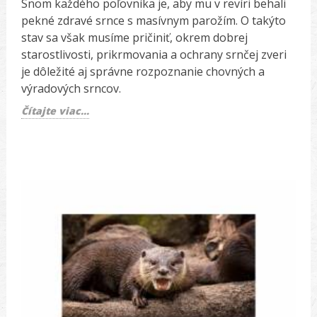
Snom každého poľovníka je, aby mu v revíri behali
pekné zdravé srnce s masívnym parožím. O takýto
stav sa však musíme pričiniť, okrem dobrej
starostlivosti, prikrmovania a ochrany srnčej zveri
je dôležité aj správne rozpoznanie chovných a
výradových srncov.
Čítajte viac...