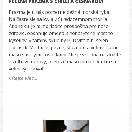
PEČENÁ PRAŽMA S CHILLI A CESNAKOM
Pražma je u nás pomerne bežná morská ryba.
Najčastejšie sa lovia v Stredozemnom mori a
Atlantiku. Je mimoriadne prospešná pre naše
zdravie, obsahuje omega 3 nenasýtené mastné
kyseliny, vitamíny skupiny B, D vitamín, selén
a draslík. Má biele, pevné, šťavnaté a veľmi chutné
mäso s malými kostičkami. Nie je vhodná na zložité
a zdĺhavé úpravy, pretože mäso má tendenciu sa
veľmi vysušovať.
Čítajte viac...