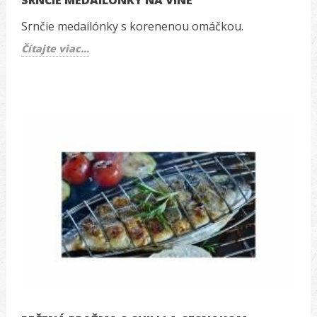
SRNČIE MEDAILÓNKY NA VÍNE
Srnčie medailónky s korenenou omáčkou.
Čítajte viac...