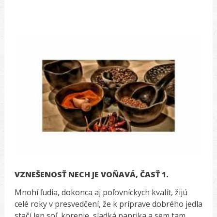
VZNEŠENOSŤ NECH JE VOŇAVÁ, ČASŤ 1.
Mnohí ľudia, dokonca aj poľovníckych kvalít, žijú
celé roky v presvedčení, že k príprave dobrého jedla
stačí len soľ, korenie, sladká paprika a sem tam