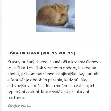
LÍŠKA HRDZAVÁ (VULPES VULPES)
Krásny huňatý chvost, šikmé oči a kradmý úsmev –
to je líška. Lov líšok v zimnom období, hlavne na
snehu, právom patrí medzi najkrajšie lovy. Január
a február je obdobím párenia, kedy sú líšky
aktívnejšie aj počas dňa a možno ich vábiť aj ich
typickými zvukmi, ktoré vydávajú pri hľadaní
partnera.
Čítajte viac...