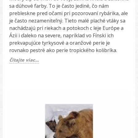
sa dúhové farby. To je často jediné, čo nám
prebleskne pred očami pri pozorovaní rybárika, ale
je často nezameniteľný. Tieto malé plaché vtáky sa
nachádzajú pri riekach a potokoch c leje Európe a
Ázii i ďaleko na severe, napríklad vo Fínski ich
prekvapujúce tyrkysové a oranžové perie je
rovnako pestré ako perie tropického kolibríka.
Čítajte viac...