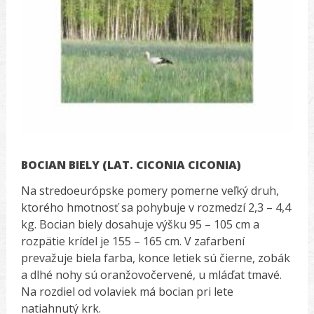
BOCIAN BIELY (LAT. CICONIA CICONIA)
Na stredoeurópske pomery pomerne veľký druh,
ktorého hmotnosť sa pohybuje v rozmedzí 2,3 – 4,4
kg. Bocian biely dosahuje výšku 95 – 105 cm a
rozpätie krídel je 155 – 165 cm. V zafarbení
prevažuje biela farba, konce letiek sú čierne, zobák
a dlhé nohy sú oranžovočervené, u mláďat tmavé.
Na rozdiel od volaviek má bocian pri lete
natiahnutý krk.