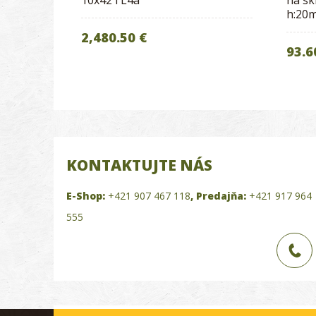
10x42 i L4a
na sk
h:20
2,480.50 €
93.6
KONTAKTUJTE NÁS
E-Shop:
+421 907 467 118
,
Predajňa:
+421 917 964
555