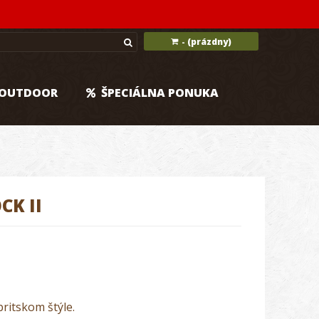
(prázdny)
-
OUTDOOR
ŠPECIÁLNA PONUKA
K II
ritskom štýle.