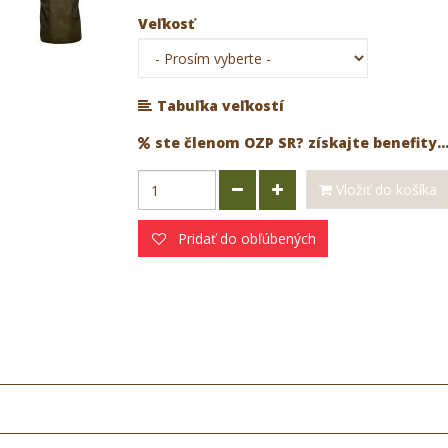
Veľkosť
Tabuľka veľkostí
ste členom OZP SR? získajte benefity..
Vložiť do košíka
Pridať do obľúbených