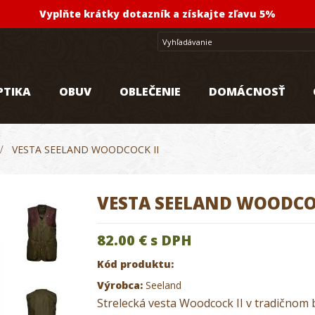
Vyplňte krátky dotazník a získajte zľavu 5%
PTIKA
OBUV
OBLEČENIE
DOMÁCNOSŤ
>
VESTA SEELAND WOODCOCK II
VESTA SEELAND WOODCOC
82.00 €
s DPH
Kód produktu:
Výrobca:
Seeland
Strelecká vesta Woodcock II v tradičnom b