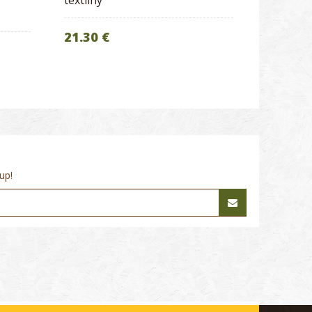
textilný
21.30 €
up!