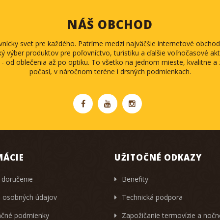
NÁŠ OBCHOD
ovnícky svet pre každého. Patríme medzi najväčšie internetové obch
ký výber produktov pre poľovníctvo, turistiku a ďalšie voľnočasové akti
 - od oblečenia až po optiku. To všetko na jednom mieste, kvalitne 
počasí, v náročnom teréne i drsných podmienkach.
MÁCIE
UŽITOČNÉ ODKAZY
 doručenie
Benefity
 osobných údajov
Technická podpora
čné podmienky
Zapožičanie termovízie a noč