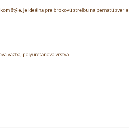
kom štýle. Je ideálna pre brokovú streľbu na pernatú zver a
ková väzba, polyuretánová vrstva