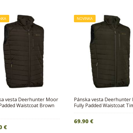
NKA
NOVINKA
ka vesta Deerhunter Moor
Pánska vesta Deerhunter
 Padded Waistcoat Brown
Fully Padded Waistcoat Ti
69.90 €
0 €