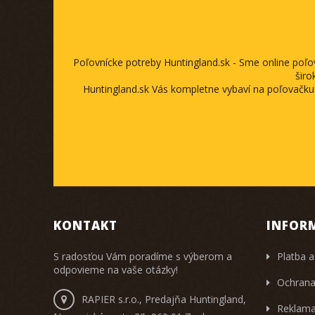
Poľovnícke potreby Huntingland.sk - Sme online poľ
širo
Huntingland.sk Vás kompletne vybaví na poľovačku
KONTAKT
INFOR
S radosťou Vám poradíme s výberom a
Platba a
odpovieme na vaše otázky!
Ochrana
RAPIER s.r.o., Predajňa Huntingland,
Reklama