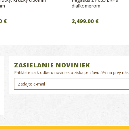
rutky, krúžky d:30mm
Pegasus 2 P635 LRF s
mm
diaľkomerom
0 €
2,499.00 €
ZASIELANIE NOVINIEK
Prihláste sa k odberu noviniek a získajte zľavu 5% na prvý nák