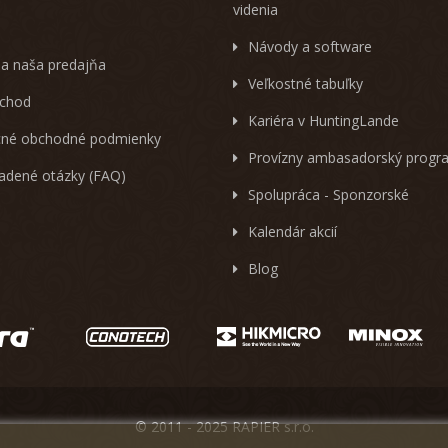
videnia
Návody a software
 a naša predajňa
Veľkostné tabuľky
chod
Kariéra v HuntingLande
né obchodné podmienky
Provízny ambasadorský progr
ladené otázky (FAQ)
Spolupráca - Sponzorské
Kalendár akcií
Blog
© 2011 - 2025 RAPIER s.r.o.