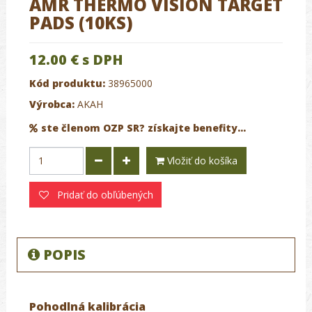
AMR THERMO VISION TARGET
PADS (10KS)
12.00 €
s DPH
Kód produktu:
38965000
Výrobca:
AKAH
ste členom OZP SR? získajte benefity...
Vložiť do košíka
Pridať do obľúbených
POPIS
Pohodlná kalibrácia