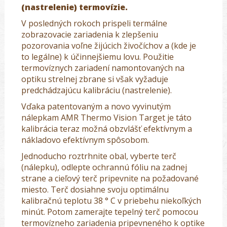
(nastrelenie) termovízie.
V posledných rokoch prispeli termálne
zobrazovacie zariadenia k zlepšeniu
pozorovania voľne žijúcich živočíchov a (kde je
to legálne) k účinnejšiemu lovu. Použitie
termovíznych zariadení namontovaných na
optiku strelnej zbrane si však vyžaduje
predchádzajúcu kalibráciu (nastrelenie).
Vďaka patentovaným a novo vyvinutým
nálepkam AMR Thermo Vision Target je táto
kalibrácia teraz možná obzvlášť efektívnym a
nákladovo efektívnym spôsobom.
Jednoducho roztrhnite obal, vyberte terč
(nálepku), odlepte ochrannú fóliu na zadnej
strane a cieľový terč pripevnite na požadované
miesto. Terč dosiahne svoju optimálnu
kalibračnú teplotu 38 ° C v priebehu niekoľkých
minút. Potom zamerajte tepelný terč pomocou
termovízneho zariadenia pripevneného k optike