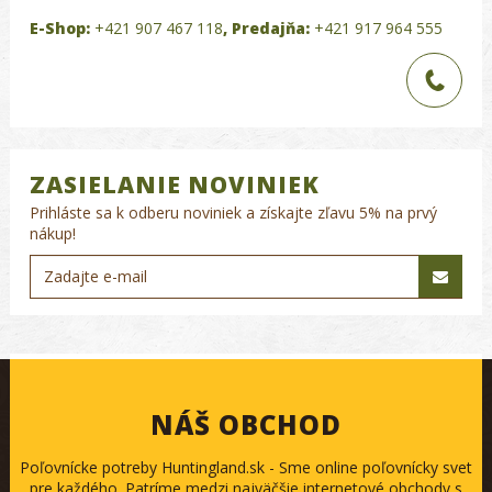
E-Shop:
+421 907 467 118
,
Predajňa:
+421 917 964 555
ZASIELANIE NOVINIEK
Prihláste sa k odberu noviniek a získajte zľavu 5% na prvý
nákup!
NÁŠ OBCHOD
Poľovnícke potreby Huntingland.sk - Sme online poľovnícky svet
pre každého. Patríme medzi najväčšie internetové obchody s