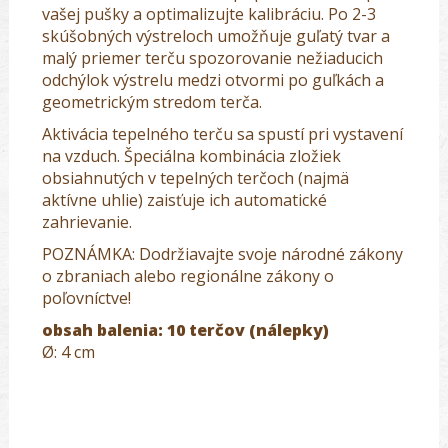
vašej pušky a optimalizujte kalibráciu. Po 2-3
skúšobných výstreloch umožňuje guľatý tvar a
malý priemer terču spozorovanie nežiaducich
odchýlok výstrelu medzi otvormi po guľkách a
geometrickým stredom terča.
Aktivácia tepelného terču sa spustí pri vystavení
na vzduch. Špeciálna kombinácia zložiek
obsiahnutých v tepelných terčoch (najmä
aktívne uhlie) zaisťuje ich automatické
zahrievanie.
POZNÁMKA: Dodržiavajte svoje národné zákony
o zbraniach alebo regionálne zákony o
poľovníctve!
obsah balenia: 10 terčov (nálepky)
Ø: 4 cm