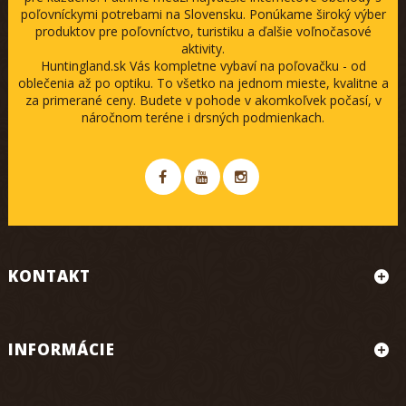
poľovníckymi potrebami na Slovensku. Ponúkame široký výber
produktov pre poľovníctvo, turistiku a ďalšie voľnočasové
aktivity.
Huntingland.sk Vás kompletne vybaví na poľovačku - od
oblečenia až po optiku. To všetko na jednom mieste, kvalitne a
za primerané ceny. Budete v pohode v akomkoľvek počasí, v
náročnom teréne i drsných podmienkach.
KONTAKT
INFORMÁCIE