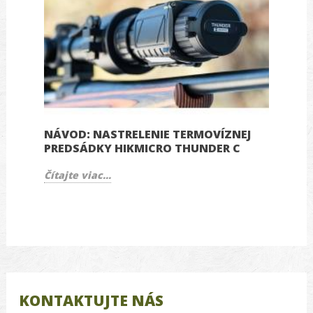
NÁVOD: NASTRELENIE TERMOVÍZNEJ
N
PREDSÁDKY HIKMICRO THUNDER C
Z
Čítajte viac...
Čí
KONTAKTUJTE NÁS