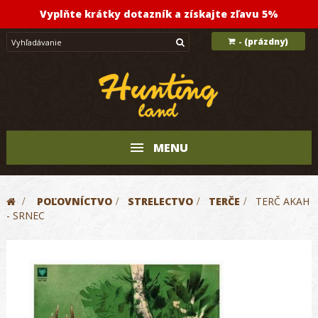
Vyplňte krátky dotazník a získajte zľavu 5%
(prázdny)
-
MENU
>
POĽOVNÍCTVO
>
STRELECTVO
>
TERČE
>
TERČ AKAH
- SRNEC