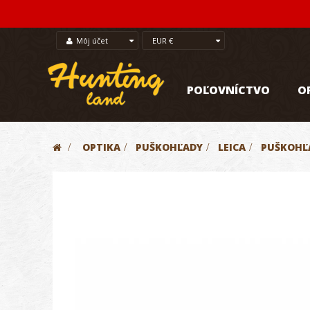
Môj účet
EUR €
POĽOVNÍCTVO
O
>
OPTIKA
>
PUŠKOHĽADY
>
LEICA
>
PUŠKOHĽ