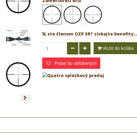
Zameriavací kríž
ste členom OZP SR? získajte benefity..
Vložiť do košíka
Pridať do obľúbených