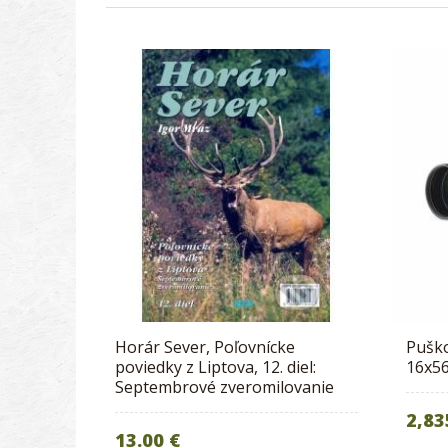
Horár Sever, Poľovnícke
Puško
poviedky z Liptova, 12. diel:
16x56
Septembrové zveromilovanie
2,83
13.00 €