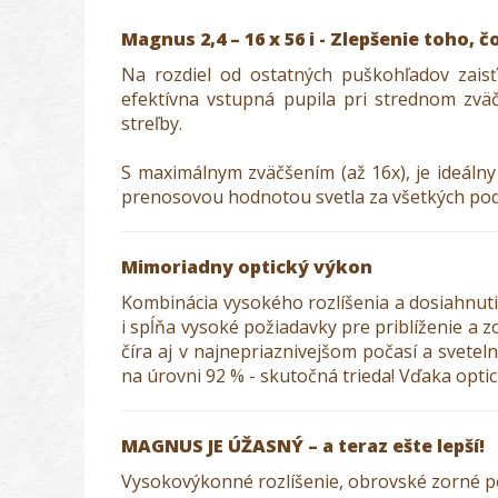
Magnus 2,4 – 16 x 56 i - Zlepšenie toho, 
Na rozdiel od ostatných puškohľadov zais
efektívna vstupná pupila pri strednom zväč
streľby.
S maximálnym zväčšením (až 16x), je ideálny
prenosovou hodnotou svetla za všetkých podm
Mimoriadny optický výkon
Kombinácia vysokého rozlíšenia a dosiahnut
i spĺňa vysoké požiadavky pre priblíženie a 
číra aj v najnepriaznivejšom počasí a svete
na úrovni 92 % - skutočná trieda! Vďaka opt
MAGNUS JE ÚŽASNÝ – a teraz ešte lepší!
Vysokovýkonné rozlíšenie, obrovské zorné po