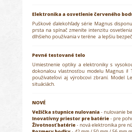
Elektronika a osvetlenie červeného bod
Puškové ďalekohľady série Magnus disponuj
prsta na spínač zmeníte intenzitu osvetle
dlhšieho používania v teréne a lepšiu bezpeč
Pevné testované telo
Umiestnenie optiky a elektroniky s vysokou
dokonalou vlastnosťou modelu Magnus i! 
používateľovi aj výrobcovi zbraní. Model 
situáciách.
NOVÉ
Vežička stupnice nulovania
- nulovanie b
Inovatívny priestor pre batérie
- pre poh
Životnosť batérie
- nová elektronika pre n
Rozmery bodky
- 42 mm / 50 mm / 56 mm mo