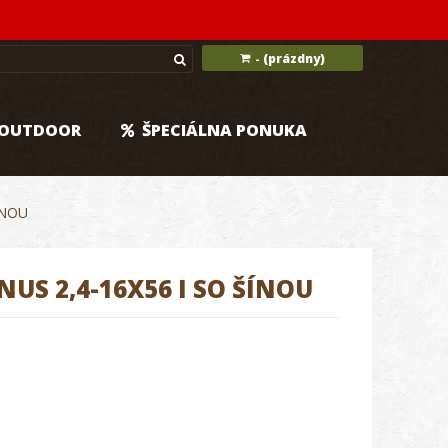
(prázdny)
-
OUTDOOR
ŠPECIÁLNA PONUKA
ÍNOU
US 2,4-16X56 I SO ŠÍNOU