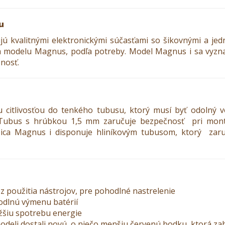
u
ú kvalitnými elektronickými súčasťami so šikovnými a j
nia modelu Magnus, podľa potreby. Model Magnus i sa vyzn
nosť.
 citlivosťou do tenkého tubusu, ktorý musí byť odolný vo
Tubus s hrúbkou 1,5 mm zaručuje bezpečnosť pri mont
Leica Magnus i disponuje hliníkovým tubusom, ktorý zaru
ez použitia nástrojov, pre pohodlné nastrelenie
odlnú výmenu batérií
ižšiu spotrebu energie
deli dostali novú, o niečo menšiu červenú bodku, ktorá zab