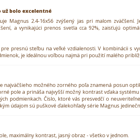
čo už bolo excelentné
ťuje Magnus 2.4-16x56 zvýšený jas pri malom zväčšení. J
šení, a vynikajúci prenos svetla cca 92%, zaisťujú optim
 pre presnú steľbu na veľké vzdialenosti. V kombinácii s 
ienok, je ideálnou voľbou najmä pri použití malého priblíž
ie najväčšieho možného zorného poľa znamená posun optik
zorné pole a prináša najvyšší možný kontrast vďaka systému t
lných podmienkach. Číslo, ktoré vás presvedčí o neuveriteľ
ickým údajom sú puškové ďalekohľady série Magnus jedinečný
le, maximálny kontrast, jasný obraz - všetko v jednom.