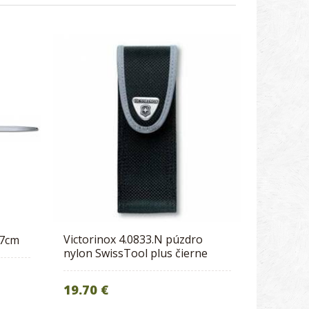
Victorinox 4.0833.N púzdro
27cm
nylon SwissTool plus čierne
19.70 €