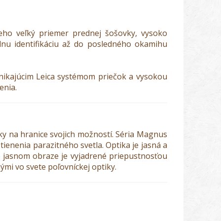
eho veľký priemer prednej šošovky, vysoko
álnu identifikáciu až do posledného okamihu
vynikajúcim Leica systémom priečok a vysokou
enia.
y na hranice svojich možností. Séria Magnus
ienenia parazitného svetla. Optika je jasná a
ne jasnom obraze je vyjadrené priepustnosťou
mi vo svete poľovníckej optiky.