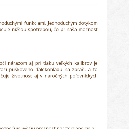
ednoduchými funkciami. Jednoduchým dotykom
ačuje nižšou spotrebou, čo prináša možnosť
či nárazom aj pri tlaku veľkých kalibrov je
áži puškového ďalekohľadu na zbraň, a to
čuje životnosť aj v náročných poľovníckych
ezpečuje vyššiu presnosť na vzdialené ciele