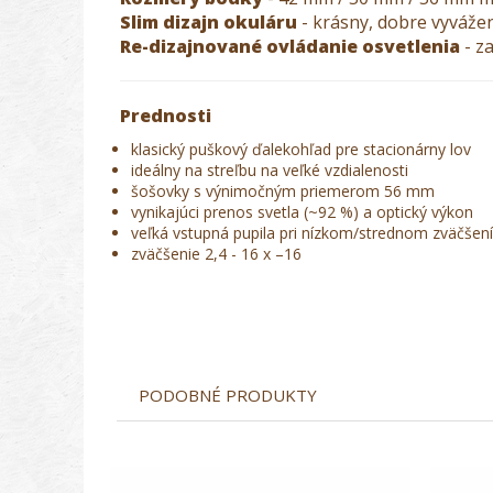
Slim dizajn okuláru
- krásny, dobre vyvážen
Re-dizajnované ovládanie osvetlenia
- z
Prednosti
klasický puškový ďalekohľad pre stacionárny lov
ideálny na streľbu na veľké vzdialenosti
šošovky s výnimočným priemerom 56 mm
vynikajúci prenos svetla (~92 %) a optický výkon
veľká vstupná pupila pri nízkom/strednom zväčšen
zväčšenie 2,4 - 16 x –16
PODOBNÉ PRODUKTY