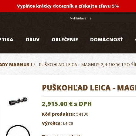
Vyplňte krátky dotazník a získajte zľavu 5%
PTIKA
OBUV
OBLEČENIE
DOMÁCNOSŤ
ADY MAGNUS I
>
PUŠKOHĽAD LEICA - MAGNUS 2,4-16X56 I SO Š
PUŠKOHĽAD LEICA - MAGN
2,915.00 €
s DPH
Kód produktu:
54130
Výrobca:
Leica