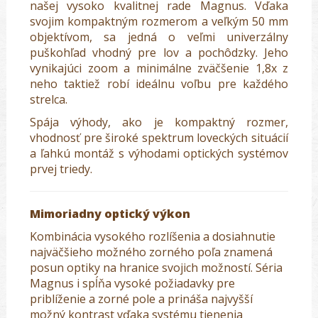
našej vysoko kvalitnej rade Magnus. Vďaka
svojim kompaktným rozmerom a veľkým 50 mm
objektívom, sa jedná o veľmi univerzálny
puškohľad vhodný pre lov a pochôdzky. Jeho
vynikajúci zoom a minimálne zväčšenie 1,8x z
neho taktiež robí ideálnu voľbu pre každého
strelca.
Spája výhody, ako je kompaktný rozmer,
vhodnosť pre široké spektrum loveckých situácií
a ľahkú montáž s výhodami optických systémov
prvej triedy.
Mimoriadny optický výkon
Kombinácia vysokého rozlíšenia a dosiahnutie
najväčšieho možného zorného poľa znamená
posun optiky na hranice svojich možností. Séria
Magnus i spĺňa vysoké požiadavky pre
priblíženie a zorné pole a prináša najvyšší
možný kontrast vďaka systému tienenia