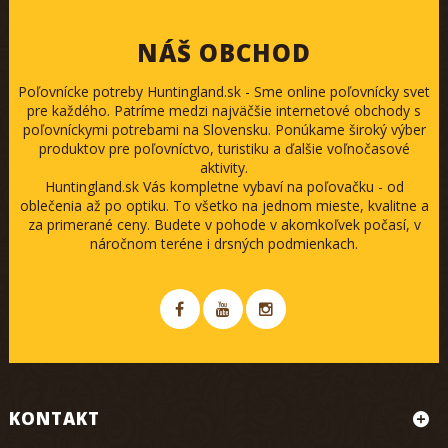
NÁŠ OBCHOD
Poľovnícke potreby Huntingland.sk - Sme online poľovnícky svet
pre každého. Patríme medzi najväčšie internetové obchody s
poľovníckymi potrebami na Slovensku. Ponúkame široký výber
produktov pre poľovníctvo, turistiku a ďalšie voľnočasové
aktivity.
Huntingland.sk Vás kompletne vybaví na poľovačku - od
oblečenia až po optiku. To všetko na jednom mieste, kvalitne a
za primerané ceny. Budete v pohode v akomkoľvek počasí, v
náročnom teréne i drsných podmienkach.
KONTAKT