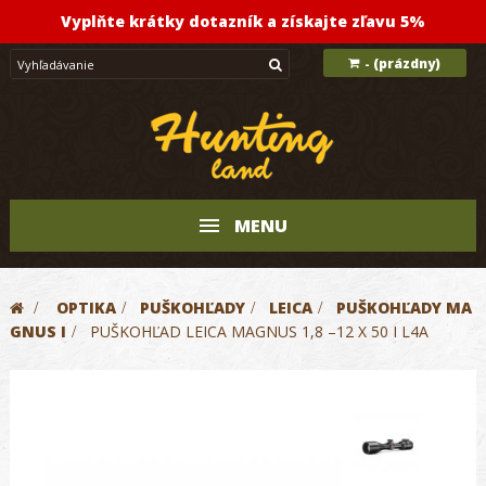
Vyplňte krátky dotazník a získajte zľavu 5%
(prázdny)
-
MENU
>
OPTIKA
>
PUŠKOHĽADY
>
LEICA
>
PUŠKOHĽADY MA
GNUS I
>
PUŠKOHĽAD LEICA MAGNUS 1,8 –12 X 50 I L4A