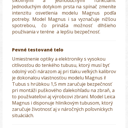
šikovnými a jednoduchými funkciami.
Jednoduchým dotykom prsta na spínač zmeníte
intenzitu osvetlenia modelu Magnus podľa
potreby. Model Magnus i sa vyznačuje nižšou
spotrebou, čo prináša možnosť dlhšieho
používania v teréne a lepšiu bezpečnosť.
Pevné testované telo
Umiestnenie optiky a elektroniky s vysokou
citlivosťou do tenkého tubusu, ktorý musí byť
odolný voči nárazom aj pri tlaku veľkých kalibrov
je dokonalou vlastnosťou modelu Magnus i!
Tubus s hrúbkou 1,5 mm zaručuje bezpečnosť
pri montáži puškového ďalekohľadu na zbraň, a
to používateľovi aj výrobcovi zbraní. Model Leica
Magnus i disponuje hliníkovým tubusom, ktorý
zaručuje životnosť aj v náročných poľovníckych
situáciách.