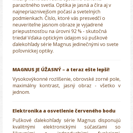
parazitného svetla. Optika je jasná a číra aj v
najnepriaznivejšom počasí a svetelných
podmienkach. Číslo, ktoré vás presvedčí o
neuveriteľne jasnom obraze je vyjadrené
priepustnosťou na úrovni 92 % - skutočná
trieda! Vďaka optickým údajom sú puškové
ďalekohľady série Magnus jedinečnými vo svete
poľovníckej optiky.
MAGNUS JE ÚŽASNÝ – a teraz ešte lepší!
Vysokovýkonné rozlíšenie, obrovské zorné pole,
maximálny kontrast, jasný obraz - všetko v
jednom.
Elektronika a osvetlenie červeného bodu
Puškové ďalekohľady série Magnus disponujú
kvalitnými elektronickými súčasťami so