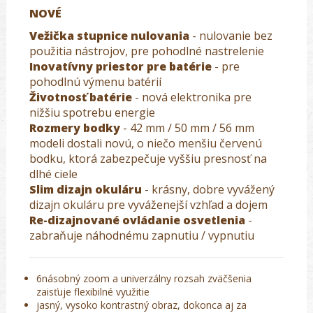
NOVÉ
Vežička stupnice nulovania
- nulovanie bez
použitia nástrojov, pre pohodlné nastrelenie
Inovatívny priestor pre batérie
- pre
pohodlnú výmenu batérií
Životnosť batérie
- nová elektronika pre
nižšiu spotrebu energie
Rozmery bodky
- 42 mm / 50 mm / 56 mm
modeli dostali novú, o niečo menšiu červenú
bodku, ktorá zabezpečuje vyššiu presnosť na
dlhé ciele
Slim dizajn okuláru
- krásny, dobre vyvážený
dizajn okuláru pre vyváženejší vzhľad a dojem
Re-dizajnované ovládanie osvetlenia
-
zabraňuje náhodnému zapnutiu / vypnutiu
6násobný zoom a univerzálny rozsah zväčšenia
zaisťuje flexibilné využitie
jasný, vysoko kontrastný obraz, dokonca aj za