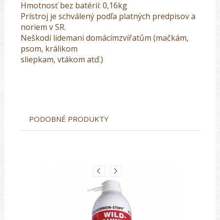
Hmotnosť bez batérií: 0,16kg
Prístroj je schválený podľa platných predpisov a
noriem v SR.
Neškodí lidemani domácímzvířatům (mačkám,
psom, králikom
sliepkam, vtákom atď.)
PODOBNÉ PRODUKTY