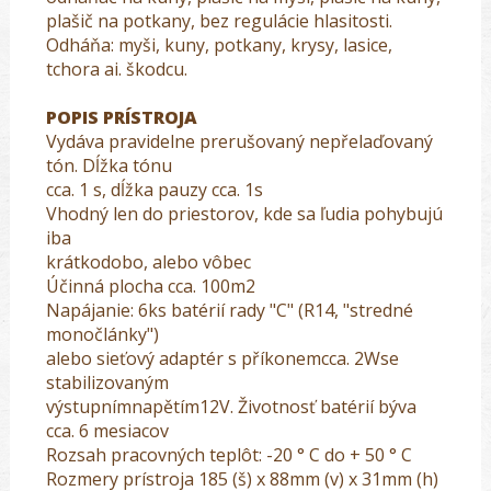
plašič na potkany, bez regulácie hlasitosti.
Odháňa: myši, kuny, potkany, krysy, lasice,
tchora ai. škodcu.
POPIS PRÍSTROJA
Vydáva pravidelne prerušovaný nepřelaďovaný
tón. Dĺžka tónu
cca. 1 s, dĺžka pauzy cca. 1s
Vhodný len do priestorov, kde sa ľudia pohybujú
iba
krátkodobo, alebo vôbec
Účinná plocha cca. 100m2
Napájanie: 6ks batérií rady "C" (R14, "stredné
monočlánky")
alebo sieťový adaptér s příkonemcca. 2Wse
stabilizovaným
výstupnímnapětím12V. Životnosť batérií býva
cca. 6 mesiacov
Rozsah pracovných teplôt: -20 ° C do + 50 ° C
Rozmery prístroja 185 (š) x 88mm (v) x 31mm (h)