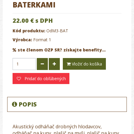
BATERKAMI
22.00 €
s DPH
Kód produktu:
OdM3-BAT
Výrobca:
Format 1
ste členom OZP SR? získajte benefity...
Vložiť do košíka
Pridať do obľúbených
POPIS
Akustický odháňač drobných hlodavcov,
odháňač na kuny, plašič na myši, plašič na kuny,