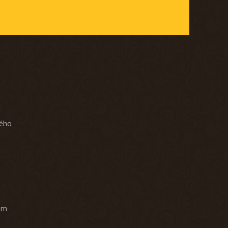
ného
am