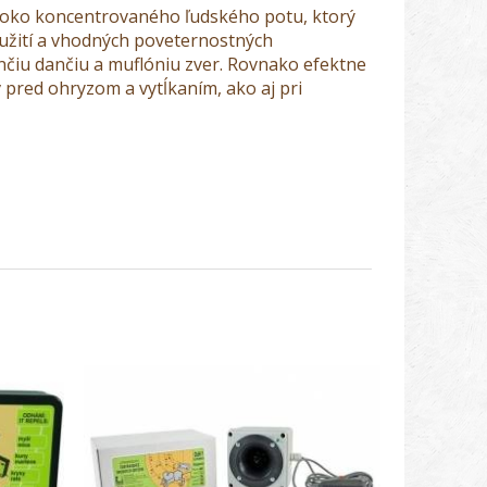
ysoko koncentrovaného ľudského potu, ktorý
oužití a vhodných poveternostných
nčiu dančiu a muflóniu zver. Rovnako efektne
 pred ohryzom a vytĺkaním, ako aj pri