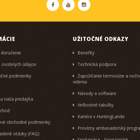
MÁCIE
UŽITOČNÉ ODKAZY
 doručenie
Benefity
 osobných údajov
Technická podpora
čné podmienky
Zapožičanie termovízie a noč
videnia
Návody a software
 a naša predajňa
Veľkostné tabuľky
chod
Kariéra v HuntingLande
né obchodné podmienky
Provízny ambasadorský progr
ladené otázky (FAQ)
Spolupráca - Sponzorské