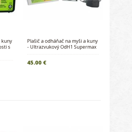
a kuny
Plašič a odháňač na myši a kuny
sti s
- Ultrazvukový OdH1 Supermax
45.00 €