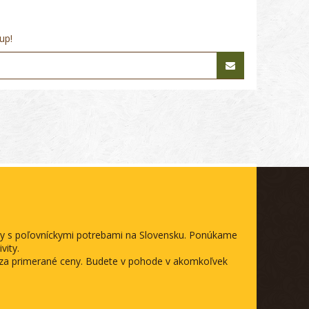
up!
ody s poľovníckymi potrebami na Slovensku. Ponúkame
vity.
a za primerané ceny. Budete v pohode v akomkoľvek