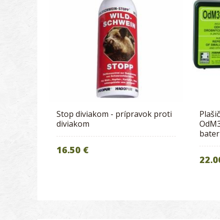
Stop diviakom - prípravok proti
Plaši
diviakom
OdM3 
bate
16.50 €
22.0