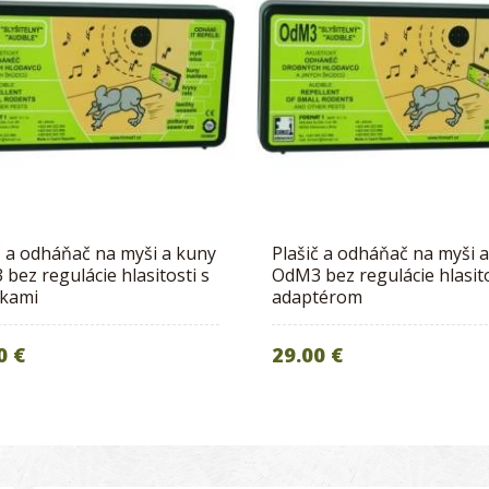
č a odháňač na myši a kuny
Plašič a odháňač na myši 
bez regulácie hlasitosti s
OdM3 bez regulácie hlasito
rkami
adaptérom
0 €
29.00 €