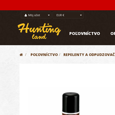
Môj účet
EUR €
POĽOVNÍCTVO
O
>
POĽOVNÍCTVO
>
REPELENTY A ODPUDZOVAČ