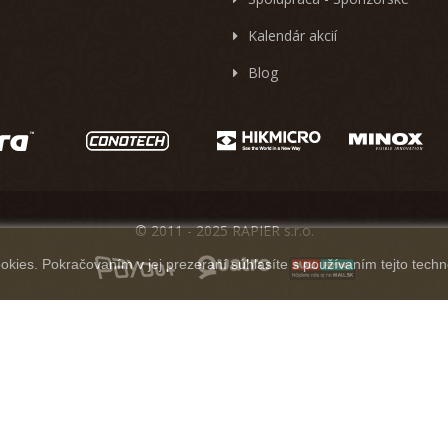
Kalendár akcií
Blog
© 2011 - 2025 RAPIER s.r.o.
kies. Pokračovaním v jej prezeraní súhlasíte s používaním tejto techn