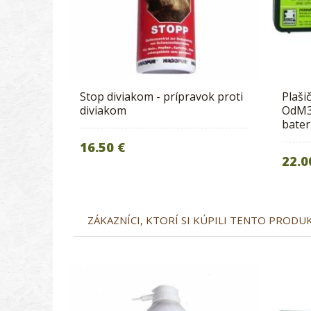
Stop diviakom - prípravok proti
Plaši
diviakom
OdM3 
bate
16.50 €
22.0
ZÁKAZNÍCI, KTORÍ SI KÚPILI TENTO PRODUKT