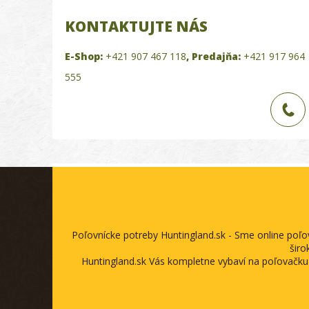
KONTAKTUJTE NÁS
E-Shop:
+421 907 467 118
,
Predajňa:
+421 917 964
555
Poľovnícke potreby Huntingland.sk - Sme online poľ
širo
Huntingland.sk Vás kompletne vybaví na poľovačku