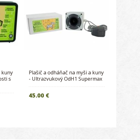
a kuny
Plašič a odháňač na myši a kuny
sti s
- Ultrazvukový OdH1 Supermax
45.00 €