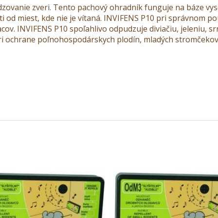
dzovanie zveri. Tento pachový ohradník funguje na báze v
ti od miest, kde nie je vítaná. INVIFENS P10 pri správnom p
v. INVIFENS P10 spoľahlivo odpudzuje diviačiu, jeleniu, sr
 pri ochrane poľnohospodárskych plodín, mladých stromčekov