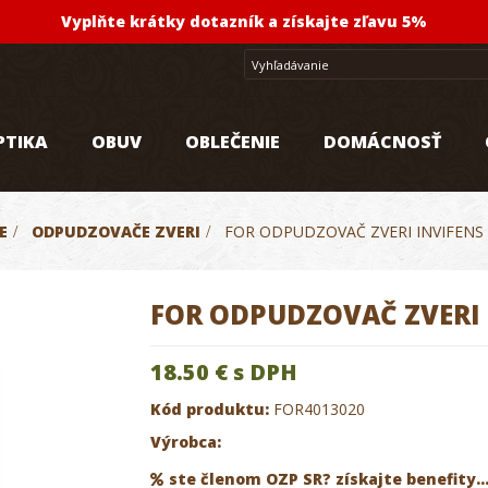
Vyplňte krátky dotazník a získajte zľavu 5%
PTIKA
OBUV
OBLEČENIE
DOMÁCNOSŤ
E
>
ODPUDZOVAČE ZVERI
>
FOR ODPUDZOVAČ ZVERI INVIFENS 
FOR ODPUDZOVAČ ZVERI I
18.50 €
s DPH
Kód produktu:
FOR4013020
Výrobca:
ste členom OZP SR? získajte benefity..