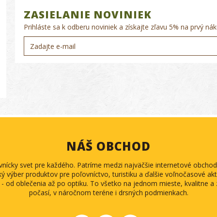
ZASIELANIE NOVINIEK
Prihláste sa k odberu noviniek a získajte zľavu 5% na prvý nák
NÁŠ OBCHOD
ovnícky svet pre každého. Patríme medzi najväčšie internetové obch
ký výber produktov pre poľovníctvo, turistiku a ďalšie voľnočasové akti
 - od oblečenia až po optiku. To všetko na jednom mieste, kvalitne 
počasí, v náročnom teréne i drsných podmienkach.