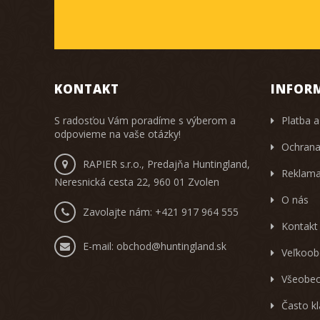
KONTAKT
INFOR
S radosťou Vám poradíme s výberom a
Platba a
odpovieme na vaše otázky!
Ochrana
RAPIER s.r.o., Predajňa Huntingland,
Reklama
Neresnická cesta 22, 960 01 Zvolen
O nás
Zavolajte nám:
+421 917 964 555
Kontakt
E-mail:
obchod@huntingland.sk
Veľkoob
Všeobec
Často k