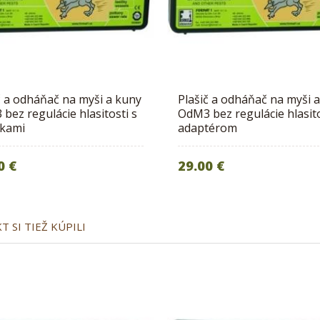
č a odháňač na myši a kuny
Plašič a odháňač na myši 
bez regulácie hlasitosti s
OdM3 bez regulácie hlasito
rkami
adaptérom
0 €
29.00 €
 SI TIEŽ KÚPILI