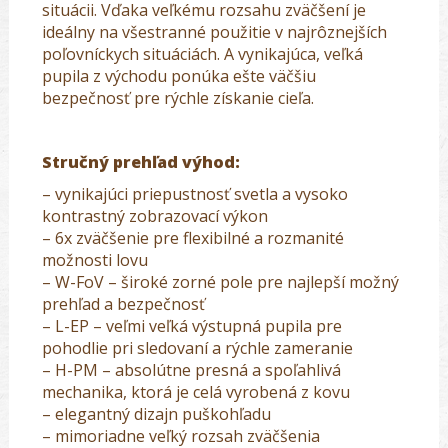
situácii. Vďaka veľkému rozsahu zväčšení je
ideálny na všestranné použitie v najrôznejších
poľovníckych situáciách. A vynikajúca, veľká
pupila z východu ponúka ešte väčšiu
bezpečnosť pre rýchle získanie cieľa.
Stručný prehľad výhod:
– vynikajúci priepustnosť svetla a vysoko
kontrastný zobrazovací výkon
– 6x zväčšenie pre flexibilné a rozmanité
možnosti lovu
– W-FoV – široké zorné pole pre najlepší možný
prehľad a bezpečnosť
– L-EP – veľmi veľká výstupná pupila pre
pohodlie pri sledovaní a rýchle zameranie
– H-PM – absolútne presná a spoľahlivá
mechanika, ktorá je celá vyrobená z kovu
– elegantný dizajn puškohľadu
– mimoriadne veľký rozsah zväčšenia