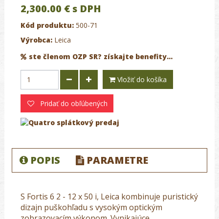
2,300.00 €
s DPH
Kód produktu:
500-71
Výrobca:
Leica
ste členom OZP SR? získajte benefity...
Vložiť do košíka
Pridať do obľúbených
POPIS
PARAMETRE
S Fortis 6 2 - 12 x 50 i, Leica kombinuje puristický
dizajn puškohľadu s vysokým optickým
zobrazovacím výkonom. Vynikajúce