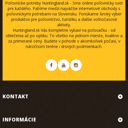
Poľovnícke potreby Huntingland.sk - Sme online poľovnícky svet
pre každého. Patríme medzi najväčšie internetové obchody s
poľovníckymi potrebami na Slovensku. Ponúkame široký výber
produktov pre poľovníctvo, turistiku a ďalšie voľnočasové
aktivity.
Huntingland.sk Vás kompletne vybaví na poľovačku - od
oblečenia až po optiku. To všetko na jednom mieste, kvalitne a
za primerané ceny. Budete v pohode v akomkoľvek počasí, v
náročnom teréne i drsných podmienkach.
KONTAKT
INFORMÁCIE