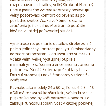
rozpoznávanie detailov, veľký širokouhlý zorný
uhol a jedinečne vysoké kontrasty poskytujú
veľký pozorovací komfort od prvého až po
posledné svetlo. Vďaka veľkému rozsahu
zväčšenia je flexibilné, všestranné použitie
ideálne v každej poľovníckej situácii.
Vynikajúce rozpoznanie detailov, široké zorné
pole a jedinečný kontrast poskytujú mimoriadny
komfort pri pozeraní – od úsvitu do súmraku.
Vďaka veľmi veľkej výstupnej pupile s
minimálnym zväčšením a enormnému zornému
poli pri zväčšení 2,5x teraz puškohľady Leica
Fortis 6 stanovujú nové štandardy v triede 6x
zväčšenia.
Rovnako ako modely 24 a 50, aj Fortis 6 2,5 – 15
x 56i má robustnú konštrukciu, vďaka ktorej je
puškohľad odolný voči nárazom a pádom. To
zaisťuje funkčnú spoľahlivosť v každej poľovnej