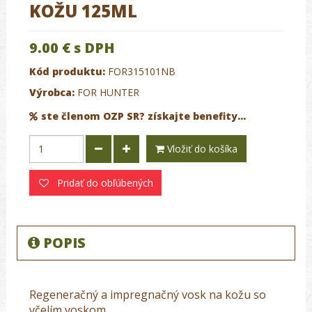
KOŽU 125ML
9.00 €
s DPH
Kód produktu:
FOR315101NB
Výrobca:
FOR HUNTER
ste členom OZP SR? získajte benefity...
Vložiť do košíka
Pridať do obľúbených
POPIS
Regeneračný a impregnačný vosk na kožu so
včelím voskom.