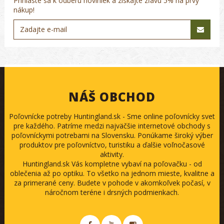
Prihláste sa k odberu noviniek a získajte zľavu 5% na prvý
nákup!
NÁŠ OBCHOD
Poľovnícke potreby Huntingland.sk - Sme online poľovnícky svet
pre každého. Patríme medzi najväčšie internetové obchody s
poľovníckymi potrebami na Slovensku. Ponúkame široký výber
produktov pre poľovníctvo, turistiku a ďalšie voľnočasové
aktivity.
Huntingland.sk Vás kompletne vybaví na poľovačku - od
oblečenia až po optiku. To všetko na jednom mieste, kvalitne a
za primerané ceny. Budete v pohode v akomkoľvek počasí, v
náročnom teréne i drsných podmienkach.