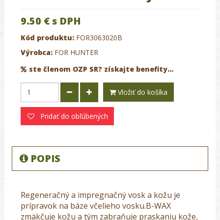
9.50 €
s DPH
Kód produktu:
FOR3063020B
Výrobca:
FOR HUNTER
ste členom OZP SR? získajte benefity...
Vložiť do košíka
Pridať do obľúbených
POPIS
Regeneračný a impregnačný vosk a kožu je
prípravok na báze včelieho vosku.B-WAX
zmäkčuje kožu a tým zabraňuje praskaniu kože,