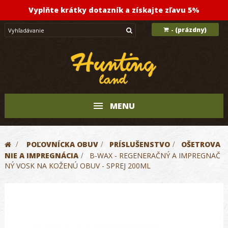
Vyplňte krátky dotazník a získajte zľavu 5%
(prázdny)
-
MENU
>
POĽOVNÍCKA OBUV
>
PRÍSLUŠENSTVO
>
OŠETROVA
NIE A IMPREGNÁCIA
>
B-WAX - REGENERAČNÝ A IMPREGNAČ
NÝ VOSK NA KOŽENÚ OBUV - SPREJ 200ML