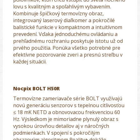
lovu s kvalitným a spoľahlivým vybavením.
Kombinuje špičkový termovízny obraz,
integrovaný laserový diaľkomer a pokročilé
balistické funkcie v kompaktnom a intuitívnom
prevedení. Vďaka jednoduchému ovládaniu a
prehľadnému rozhraniu poskytuje istotu už od
prvého použitia. Ponúka všetko potrebné pre
efektívne pozorovanie zveri a presnú streľbu v
každej situácii.
Nocpix BOLT H50R
Termovízne zameriavače série BOLT využívajú
novú generáciu senzorov s tepelnou citlivosťou
≤ 18 mK NETD a obnovovacou frekvenciou 60
Hz. Výsledkom je mimoriadne plynulý obraz s
vysokou úrovňou detailov aj v náročných
podmienkach. V spojení s pokročilým
obrazovým algoritmom Reality+ dokáže