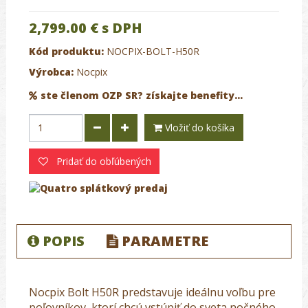
2,799.00 €
s DPH
Kód produktu:
NOCPIX-BOLT-H50R
Výrobca:
Nocpix
ste členom OZP SR? získajte benefity...
Vložiť do košíka
Pridať do obľúbených
POPIS
PARAMETRE
Nocpix Bolt H50R predstavuje ideálnu voľbu pre
poľovníkov, ktorí chcú vstúpiť do sveta nočného