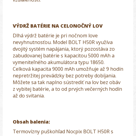
VÝDRŽ BATÉRIE NA CELONOČNÝ LOV
Dlhá výdrž batérie je pri nočnom love
nevyhnutnosťou. Model BOLT H50R využíva
dvojitý systém napájania, ktorý pozostáva zo
zabudovanej batérie s kapacitou 5000 mAh a
vymeniteľného akumulátora typu 18650.
Celková kapacita 9000 mAh umožňuje až 9 hodín
nepretržitej prevádzky bez potreby dobíjania.
Môžete sa tak naplno sústrediť na lov bez obáv
z vybitej batérie, a to od prvých večerných hodín
až do svitania.
Obsah balenia:
Termovízny puškohľad Nocpix BOLT H50R s