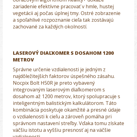
zariadenie efektívne pracovať v hmle, hustej
vegetácii aj počas úplnej tmy. Ostré zobrazenie
a spoľahlivé rozpoznanie cieľa tak zostávajú
zachované za každých okolností.
LASEROVÝ DIAĽKOMER S DOSAHOM 1200
METROV
Správne určenie vzdialenosti je jedným z
najdôležitejších faktorov úspešného zásahu.
Nocpix Bolt H50R je preto vybavený
integrovaným laserovým diaľkomerom s
dosahom až 1200 metrov, ktorý spolupracuje s
inteligentným balistickým kalkulátorom. Táto
kombinácia poskytuje okamžité a presné údaje
o vzdialenosti k cieľu a zároveň pomáha pri
správnom nastavení streľby. Vďaka tomu získate
väčšiu istotu a vyššiu presnosť aj na väčšie
vzdialenosti.