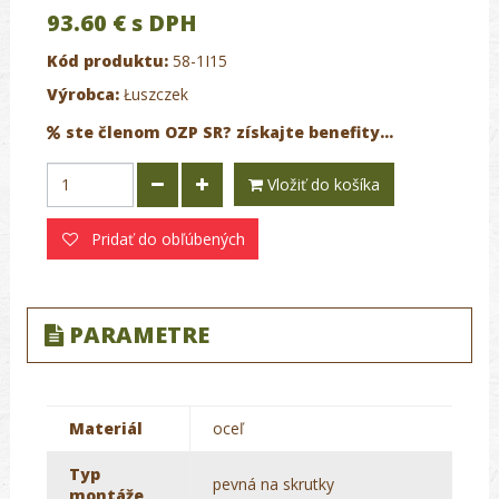
93.60 €
s DPH
Kód produktu:
58-1I15
Výrobca:
Łuszczek
ste členom OZP SR? získajte benefity...
Vložiť do košíka
Pridať do obľúbených
PARAMETRE
Materiál
oceľ
Typ
pevná na skrutky
montáže