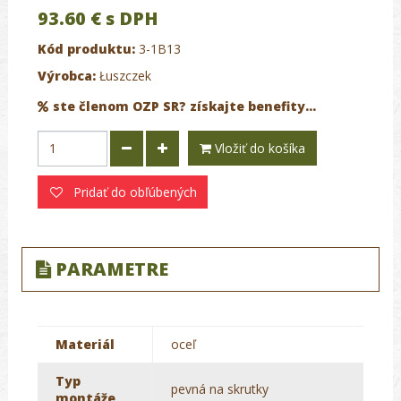
93.60 €
s DPH
Kód produktu:
3-1B13
Výrobca:
Łuszczek
ste členom OZP SR? získajte benefity...
Vložiť do košíka
Pridať do obľúbených
PARAMETRE
Materiál
oceľ
Typ
pevná na skrutky
montáže