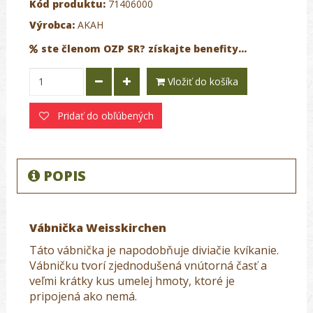
Kód produktu:
71406000
Výrobca:
AKAH
ste členom OZP SR? získajte benefity...
Vložiť do košíka
Pridať do obľúbených
POPIS
Vábnička Weisskirchen
Táto vábnička je napodobňuje diviačie kvíkanie.
Vábničku tvorí zjednodušená vnútorná časť a
veľmi krátky kus umelej hmoty, ktoré je
pripojená ako nemá.