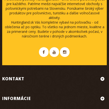
pre každého. Patríme medzi najväčšie internetové obchody s
poľovníckymi potrebami na Slovensku. Ponúkame široký výber
produktov pre poľovníctvo, turistiku a ďalšie voľnočasové
aktivity.
Huntingland.sk Vás kompletne vybaví na poľovačku - od
oblečenia až po optiku. To všetko na jednom mieste, kvalitne a
za primerané ceny. Budete v pohode v akomkoľvek počasí, v
náročnom teréne i drsných podmienkach.
KONTAKT
INFORMÁCIE