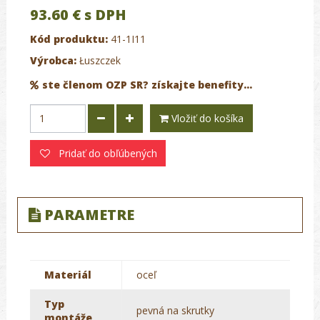
93.60 €
s DPH
Kód produktu:
41-1I11
Výrobca:
Łuszczek
ste členom OZP SR? získajte benefity...
Vložiť do košíka
Pridať do obľúbených
PARAMETRE
Materiál
oceľ
Typ
pevná na skrutky
montáže