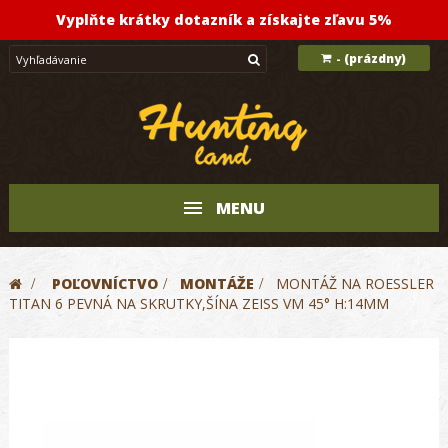
Vyplňte krátky dotazník a získajte zľavu 5%
(prázdny)
-
MENU
>
POĽOVNÍCTVO
>
MONTÁŽE
>
MONTÁŽ NA ROESSLER
TITAN 6 PEVNÁ NA SKRUTKY,ŠÍNA ZEISS VM 45° H:14MM