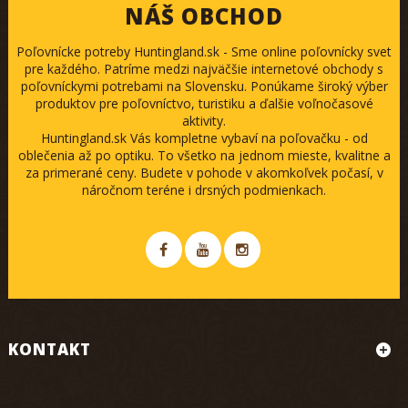
NÁŠ OBCHOD
Poľovnícke potreby Huntingland.sk - Sme online poľovnícky svet
pre každého. Patríme medzi najväčšie internetové obchody s
poľovníckymi potrebami na Slovensku. Ponúkame široký výber
produktov pre poľovníctvo, turistiku a ďalšie voľnočasové
aktivity.
Huntingland.sk Vás kompletne vybaví na poľovačku - od
oblečenia až po optiku. To všetko na jednom mieste, kvalitne a
za primerané ceny. Budete v pohode v akomkoľvek počasí, v
náročnom teréne i drsných podmienkach.
KONTAKT