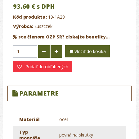
93.60 €
s DPH
Kód produktu:
19-1A29
Výrobca:
Łuszczek
ste členom OZP SR? získajte benefity...
Vložiť do košíka
Pridať do obľúbených
PARAMETRE
Materiál
oceľ
Typ
pevná na skrutky
montáže