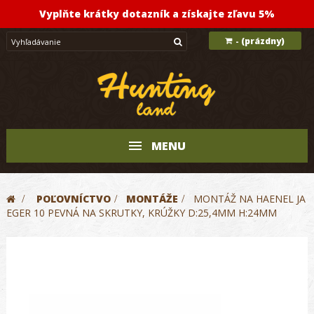
Vyplňte krátky dotazník a získajte zľavu 5%
(prázdny)
-
MENU
>
POĽOVNÍCTVO
>
MONTÁŽE
>
MONTÁŽ NA HAENEL JA
EGER 10 PEVNÁ NA SKRUTKY, KRÚŽKY D:25,4MM H:24MM