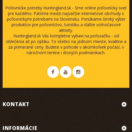
Poľovnícke potreby Huntingland.sk - Sme online poľovnícky svet
pre každého. Patríme medzi najväčšie internetové obchody s
poľovníckymi potrebami na Slovensku. Ponúkame široký výber
produktov pre poľovníctvo, turistiku a ďalšie voľnočasové
aktivity.
Huntingland.sk Vás kompletne vybaví na poľovačku - od
oblečenia až po optiku. To všetko na jednom mieste, kvalitne a
za primerané ceny. Budete v pohode v akomkoľvek počasí, v
náročnom teréne i drsných podmienkach.
KONTAKT
INFORMÁCIE