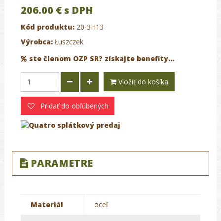
206.00 €
s DPH
Kód produktu:
20-3H13
Výrobca:
Łuszczek
ste členom OZP SR? získajte benefity...
Vložiť do košíka
Pridať do obľúbených
PARAMETRE
Materiál
oceľ