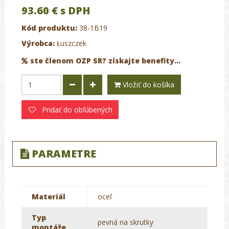
93.60 €
s DPH
Kód produktu:
38-1B19
Výrobca:
Łuszczek
ste členom OZP SR? získajte benefity...
Vložiť do košíka
Pridať do obľúbených
PARAMETRE
Materiál
oceľ
Typ
pevná na skrutky
montáže