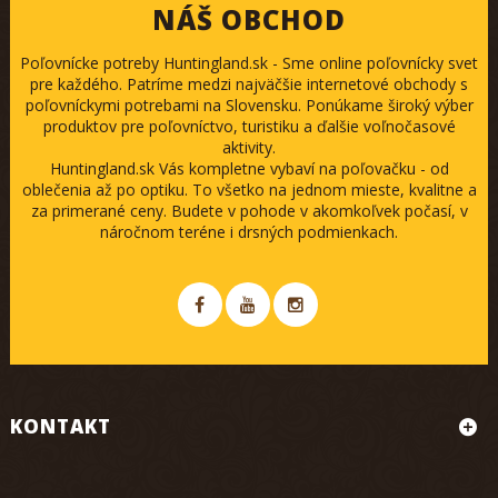
NÁŠ OBCHOD
Poľovnícke potreby Huntingland.sk - Sme online poľovnícky svet
pre každého. Patríme medzi najväčšie internetové obchody s
poľovníckymi potrebami na Slovensku. Ponúkame široký výber
produktov pre poľovníctvo, turistiku a ďalšie voľnočasové
aktivity.
Huntingland.sk Vás kompletne vybaví na poľovačku - od
oblečenia až po optiku. To všetko na jednom mieste, kvalitne a
za primerané ceny. Budete v pohode v akomkoľvek počasí, v
náročnom teréne i drsných podmienkach.
KONTAKT