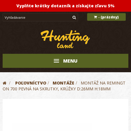
Vyplňte krátky dotazník a získajte zľavu 5%
(prázdny)
-
MENU
>
POĽOVNÍCTVO
>
MONTÁŽE
>
MONTÁŽ NA REMINGT
ON 700 PEVNÁ NA SKRUTKY, KRÚŽKY D:26MM H:18MM