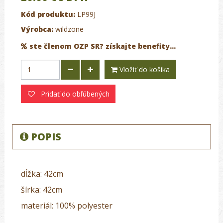
Kód produktu:
LP99J
Výrobca:
wildzone
ste členom OZP SR? získajte benefity...
Vložiť do košíka
Pridať do obľúbených
POPIS
dĺžka: 42cm
šírka: 42cm
materiál: 100% polyester