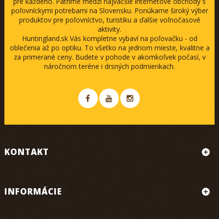
pre každého. Patríme medzi najväčšie internetové obchody s
poľovníckymi potrebami na Slovensku. Ponúkame široký výber
produktov pre poľovníctvo, turistiku a ďalšie voľnočasové
aktivity.
Huntingland.sk Vás kompletne vybaví na poľovačku - od
oblečenia až po optiku. To všetko na jednom mieste, kvalitne a
za primerané ceny. Budete v pohode v akomkoľvek počasí, v
náročnom teréne i drsných podmienkach.
KONTAKT
INFORMÁCIE