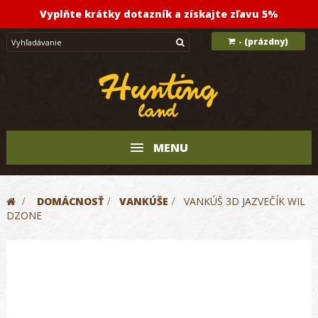
Vyplňte krátky dotazník a získajte zľavu 5%
(prázdny)
-
MENU
>
DOMÁCNOSŤ
>
VANKÚŠE
>
VANKÚŠ 3D JAZVEČÍK WIL
DZONE