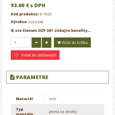
93.60 €
s DPH
Kód produktu:
6-1A29
Výrobca:
Łuszczek
ste členom OZP SR? získajte benefity...
Vložiť do košíka
Pridať do obľúbených
PARAMETRE
Materiál
oceľ
Typ
pevná na skrutky
montáže