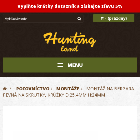
Vyplňte krátky dotazník a získajte zľavu 5%
(prázdny)
-
MENU
>
POĽOVNÍCTVO
>
MONTÁŽE
>
MONTÁŽ NA BERGARA
PEVNÁ NA SKRUTKY, KRÚŽKY D:25,4MM H:24MM