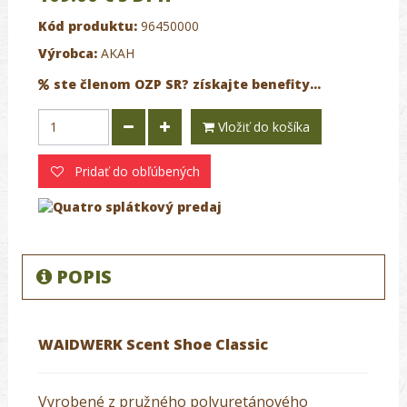
Kód produktu:
96450000
Výrobca:
AKAH
ste členom OZP SR? získajte benefity...
Vložiť do košíka
Pridať do obľúbených
POPIS
WAIDWERK Scent Shoe Classic
Vyrobené z pružného polyuretánového