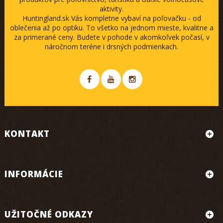
aktivity.
Huntingland.sk Vás kompletne vybaví na poľovačku - od
oblečenia až po optiku. To všetko na jednom mieste, kvalitne a
za primerané ceny. Budete v pohode v akomkoľvek počasí, v
náročnom teréne i drsných podmienkach.
KONTAKT
INFORMÁCIE
UŽITOČNÉ ODKAZY