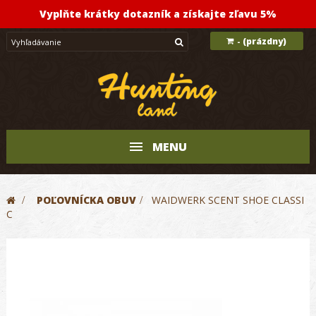
Vyplňte krátky dotazník a získajte zľavu 5%
(prázdny)
-
MENU
>
POĽOVNÍCKA OBUV
>
WAIDWERK SCENT SHOE CLASSI
C