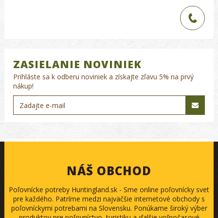
ZASIELANIE NOVINIEK
Prihláste sa k odberu noviniek a získajte zľavu 5% na prvý
nákup!
NÁŠ OBCHOD
Poľovnícke potreby Huntingland.sk - Sme online poľovnícky svet
pre každého. Patríme medzi najväčšie internetové obchody s
poľovníckymi potrebami na Slovensku. Ponúkame široký výber
produktov pre poľovníctvo, turistiku a ďalšie voľnočasové