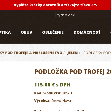
Vyplňte krátky dotazník a získajte zľavu 5%
PTIKA
OBUV
OBLEČENIE
DOMÁCNOSŤ
KY POD TROFEJE A PRÍSLUŠENSTVO
>
JELEŇ
>
PODLOŽKA POD 
PODLOŽKA POD TROFEJ 2
115.00 €
s DPH
Kód produktu:
205-H
Výrobca:
Drevo Novák