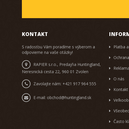
KONTAKT
INFOR
S radosťou Vám poradíme s výberom a
Platba a
odpovieme na vaše otázky!
Ochrana
RAPIER s.r.o., Predajňa Huntingland,
Reklama
Neresnická cesta 22, 960 01 Zvolen
O nás
Zavolajte nám:
+421 917 964 555
Kontakt
E-mail:
obchod@huntingland.sk
Veľkoob
Všeobec
Často k