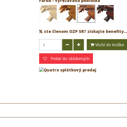
Farba - vyrezávaná podložka
ste členom OZP SR? získajte benefity..
Vložiť do košíka
Pridať do obľúbených