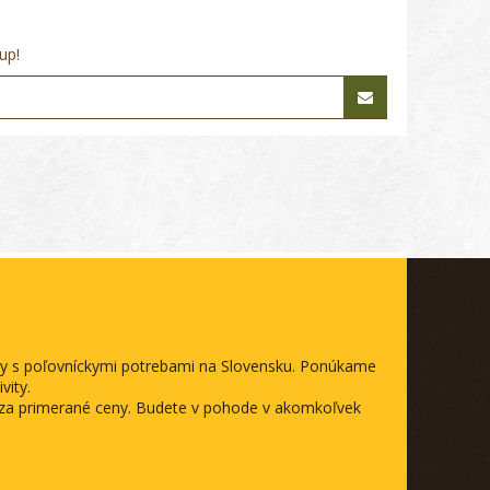
up!
ody s poľovníckymi potrebami na Slovensku. Ponúkame
vity.
a za primerané ceny. Budete v pohode v akomkoľvek