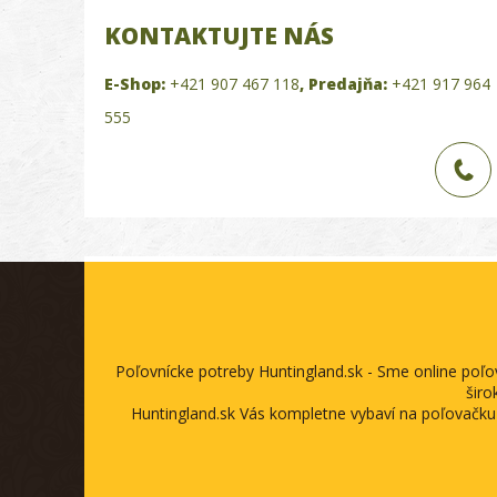
KONTAKTUJTE NÁS
E-Shop:
+421 907 467 118
,
Predajňa:
+421 917 964
555
Poľovnícke potreby Huntingland.sk - Sme online poľ
širo
Huntingland.sk Vás kompletne vybaví na poľovačku