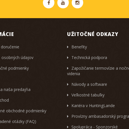
MÁCIE
UŽITOČNÉ ODKAZY
 doručenie
Benefity
 osobných údajov
Technická podpora
čné podmienky
Zapožičanie termovízie a noč
videnia
Návody a software
 a naša predajňa
Veľkostné tabuľky
chod
Kariéra v HuntingLande
né obchodné podmienky
Provízny ambasadorský progr
ladené otázky (FAQ)
Spolupráca - Sponzorské