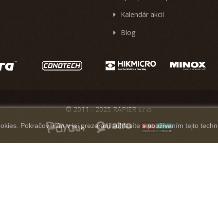
Kalendár akcií
Blog
© 2011 - 2025 RAPIER s.r.o.
kies. Pokračovaním v jej prezeraní súhlasíte s používaním tejto techn