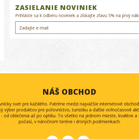
ZASIELANIE NOVINIEK
Prihláste sa k odberu noviniek a získajte zľavu 5% na prvý nák
NÁŠ OBCHOD
ovnícky svet pre každého. Patríme medzi najväčšie internetové obch
ký výber produktov pre poľovníctvo, turistiku a ďalšie voľnočasové akti
 - od oblečenia až po optiku. To všetko na jednom mieste, kvalitne 
počasí, v náročnom teréne i drsných podmienkach.