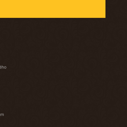
ného
am