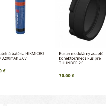
ateľná batéria HIKMICRO
Rusan modulárny adaptér 
0 3200mAh 3,6V
konektor/medzikus pre
THUNDER 2.0
0 €
70.00 €