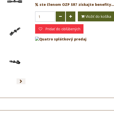
ste členom OZP SR? získajte benefity..
Vložiť do košíka
Pridať do obľúbených