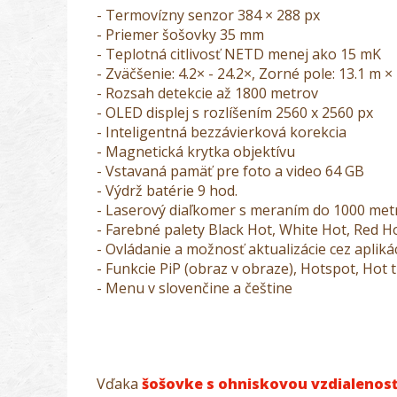
- Termovízny senzor 384 × 288 px
- Priemer šošovky 35 mm
- Teplotná citlivosť NETD menej ako 15 mK
- Zväčšenie: 4.2× - 24.2×, Zorné pole: 13.1 m ×
- Rozsah detekcie až 1800 metrov
- OLED displej s rozlíšením 2560 x 2560 px
- Inteligentná bezzávierková korekcia
- Magnetická krytka objektívu
- Vstavaná pamäť pre foto a video 64 GB
- Výdrž batérie 9 hod.
- Laserový diaľkomer s meraním do 1000 met
- Farebné palety Black Hot, White Hot, Re
- Ovládanie a možnosť aktualizácie cez aplik
- Funkcie PiP (obraz v obraze), Hotspot, Hot 
- Menu v slovenčine a češtine
Vďaka
šošovke s ohniskovou vzdialenos