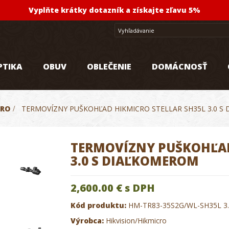
Vyplňte krátky dotazník a získajte zľavu 5%
PTIKA
OBUV
OBLEČENIE
DOMÁCNOSŤ
CRO
>
TERMOVÍZNY PUŠKOHĽAD HIKMICRO STELLAR SH35L 3.0 S
TERMOVÍZNY PUŠKOHĽAD
3.0 S DIAĽKOMEROM
2,600.00 €
s DPH
Kód produktu:
HM-TR83-35S2G/WL-SH35L 3.
Výrobca:
Hikvision/Hikmicro