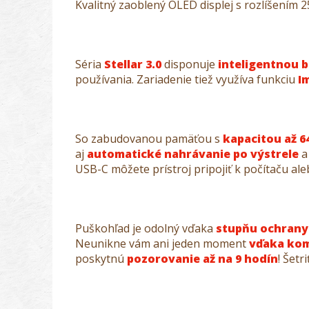
Kvalitný zaoblený OLED displej s rozlíšením 
Séria
Stellar 3.0
disponuje
inteligentnou 
používania. Zariadenie tiež využíva funkciu
I
So zabudovanou pamäťou s
kapacitou až 6
aj
automatické nahrávanie po výstrele
a
USB-C môžete prístroj pripojiť k počítaču al
Puškohľad je odolný vďaka
stupňu ochrany
Neunikne vám ani jeden moment
vďaka kom
poskytnú
pozorovanie až na 9 hodín
! Šet