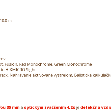
 10.0 m
rov
d Hot, Fusion, Red Monochrome, Green Monochrome
áciu HIKMICRO Sight
track, Nahrávanie aktivované výstrelom, Balistická kalkulačk
ťou 35 mm
a
optickým zväčšením 4,2x
je
detekčná vzdi