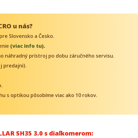
CRO u nás?
pre Slovensko a Česko.
denie
(viac info tu).
o náhradný prístroj po dobu záručného servisu.
j predajni).
o.
trhu s optikou pôsobíme viac ako 10 rokov.
LLAR SH35 3.0 s diaľkomerom: