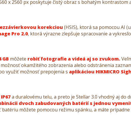
2560 x 2560 px poskytuje čistý obraz s bohatým kontrastom a
bezzávierkovou korekciou
(HSIS), ktorá sa pomocou AI (u
mage Pro 2.0
, ktorá výrazne zlepšuje spracovanie a vykresľ
4 GB
môžete
robiť fotografie a videá aj so zvukom.
Veľm
 možnosť okamžitého zobrazenia alebo odstránenia zaznam
ebo využiť možnosť prepojenia s
aplikáciou HIKMICRO Sigh
 IP67
a duralovému telu, a preto je Stellar 3.0 vhodný aj do
binácii dvoch zabudovaných batérií s jednou vymeni
riť batériu môžete pomocou režimu spánku, a máte prípadne