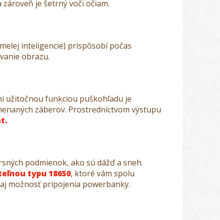
 zároveň je šetrný voči očiam.
melej inteligencie) prispôsobí počas
ovanie obrazu.
i užitočnou funkciou puškohľadu je
enaných záberov. Prostredníctvom výstupu
t.
 drsných podmienok, ako sú dážď a sneh.
teľnou typu 18650
, ktoré vám spolu
 aj možnosť pripojenia powerbanky.