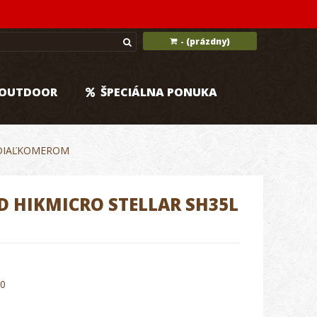
(prázdny)
-
OUTDOOR
ŠPECIÁLNA PONUKA
 DIAĽKOMEROM
 HIKMICRO STELLAR SH35L
0