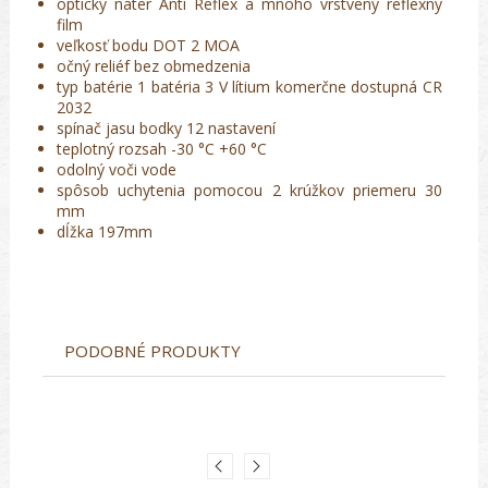
optický náter Anti Reflex a mnoho vrstvený reflexný
film
veľkosť bodu DOT 2 MOA
očný reliéf bez obmedzenia
typ batérie 1 batéria 3 V lítium komerčne dostupná CR
2032
spínač jasu bodky 12 nastavení
teplotný rozsah -30 °C +60 °C
odolný voči vode
spôsob uchytenia pomocou 2 krúžkov priemeru 30
mm
dĺžka 197mm
PODOBNÉ PRODUKTY