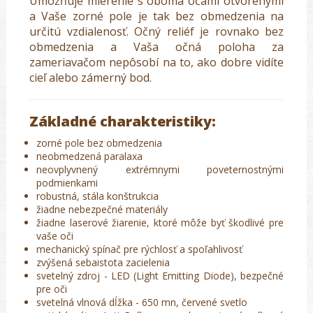
Umožňuje mierenie s oboma očami otvorenými
a Vaše zorné pole je tak bez obmedzenia na
určitú vzdialenosť. Očný reliéf je rovnako bez
obmedzenia a Vaša očná poloha za
zameriavačom nepôsobí na to, ako dobre vidíte
cieľ alebo zámerný bod.
Základné charakteristiky:
zorné pole bez obmedzenia
neobmedzená paralaxa
neovplyvnený extrémnymi poveternostnými
podmienkami
robustná, stála konštrukcia
žiadne nebezpečné materiály
žiadne laserové žiarenie, ktoré môže byť škodlivé pre
vaše oči
mechanický spínač pre rýchlosť a spoľahlivosť
zvýšená sebaistota zacielenia
svetelný zdroj - LED (Light Emitting Diode), bezpečné
pre oči
svetelná vlnová dĺžka - 650 mn, červené svetlo