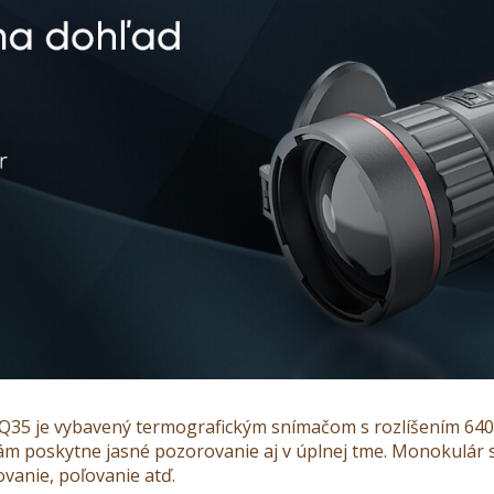
FQ35
je vybavený
termografickým snímačom s rozlíšením
640
ám poskytne jasné pozorovanie aj v úplnej tme. Monokulár s
ovanie, poľovanie atď.