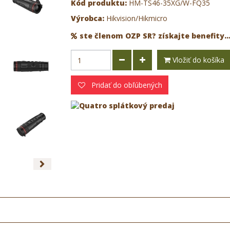
Kód produktu:
HM-TS46-35XG/W-FQ35
Výrobca:
Hikvision/Hikmicro
ste členom OZP SR? získajte benefity..
Vložiť do košíka
Pridať do obľúbených