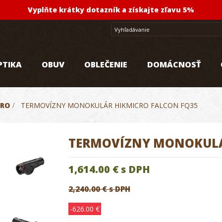
Vyplňte krátky dotazník a získajte zľavu 5%
PTIKA
OBUV
OBLEČENIE
DOMÁCNOSŤ
CRO
>
TERMOVÍZNY MONOKULÁR HIKMICRO FALCON FQ35
TERMOVÍZNY MONOKULÁ
1,614.00 €
s DPH
2,240.00 € s DPH
-626.00 €