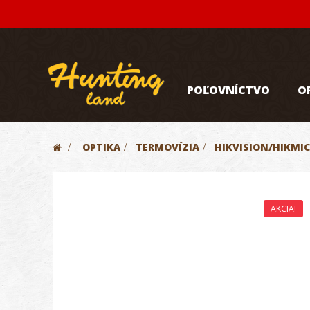
POĽOVNÍCTVO
O
>
OPTIKA
>
TERMOVÍZIA
>
HIKVISION/HIKMI
AKCIA!