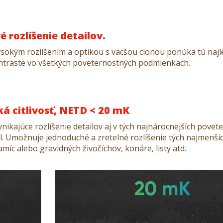
 rozlíšenie detailov.
vysokým rozlíšením a optikou s väcšou clonou ponúka tú najl
raste vo všetkých poveternostných podmienkach.
 citlivosť, NETD < 20 mK
nikajúce rozlíšenie detailov aj v tých najnárocnejších pove
l. Umožnuje jednoduché a zretelné rozlíšenie tých najmenšíc
amíc alebo gravidných živočíchov, konáre, listy atd.