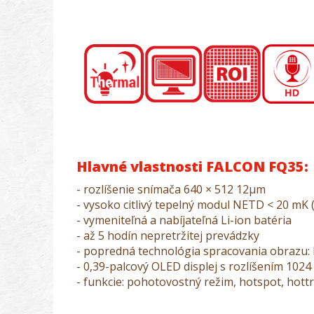
Hlavné vlastnosti FALCON FQ35:
- rozlíšenie snímača 640 × 512 12μm
- vysoko citlivý tepelný modul NETD < 20 mK (
- vymeniteľná a nabíjateľná Li-ion batéria
- až 5 hodín nepretržitej prevádzky
- popredná technológia spracovania obrazu:
- 0,39-palcový OLED displej s rozlíšením 1024
- funkcie: pohotovostný režim, hotspot, hott