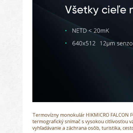
Termovízny monokulár HIKMICRO FALCON 
termografický snímač
s vysokou citlivosťou v
vyhľadávanie a záchrana osôb, turistika, cest