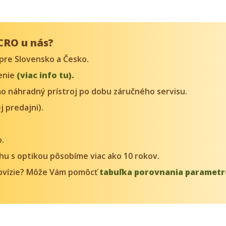
CRO u nás?
pre Slovensko a Česko.
denie
(viac info tu).
o náhradný prístroj po dobu záručného servisu.
j predajni).
o.
trhu s optikou pôsobíme viac ako 10 rokov.
movízie? Môže Vám pomôcť
tabuľka porovnania parametr