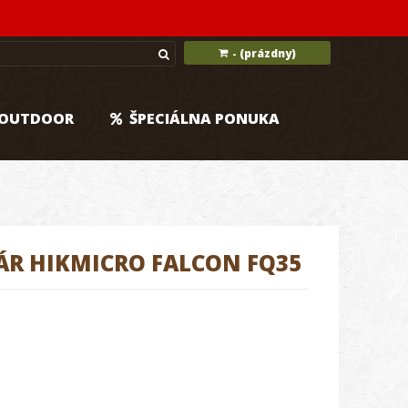
(prázdny)
-
OUTDOOR
ŠPECIÁLNA PONUKA
R HIKMICRO FALCON FQ35