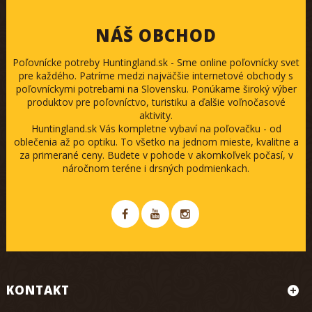
NÁŠ OBCHOD
Poľovnícke potreby Huntingland.sk - Sme online poľovnícky svet
pre každého. Patríme medzi najväčšie internetové obchody s
poľovníckymi potrebami na Slovensku. Ponúkame široký výber
produktov pre poľovníctvo, turistiku a ďalšie voľnočasové
aktivity.
Huntingland.sk Vás kompletne vybaví na poľovačku - od
oblečenia až po optiku. To všetko na jednom mieste, kvalitne a
za primerané ceny. Budete v pohode v akomkoľvek počasí, v
náročnom teréne i drsných podmienkach.
KONTAKT