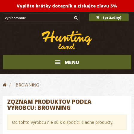
Vyplňte krátky dotazník a získajte zľavu 5%
(prázdny)
-
MENU
>
BROWNING
ZOZNAM PRODUKTOV PODĽA
VÝROBCU: BROWNING
Od tohto výrobcu nie sú k dispozícii žiadne produkty.