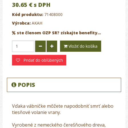
30.65 €
s DPH
Kód produktu:
71408000
Výrobca:
AKAH
ste členom OZP SR? získajte benefity...
Vložiť do košíka
Pridať do obľúbených
POPIS
Vďaka vábničke môžete napodobniť smrť alebo
tiesňové volanie vrany.
Vyrobené z nemeckého čerešňového dreva,