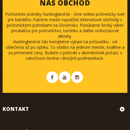
NÁŠ OBCHOD
Poľovnícke potreby Huntingland.sk - Sme online poľovnícky svet
pre každého. Patríme medzi najväčšie internetové obchody s
poľovníckymi potrebami na Slovensku. Ponúkame široký výber
produktov pre poľovníctvo, turistiku a ďalšie voľnočasové
aktivity.
Huntingland.sk Vás kompletne vybaví na poľovačku - od
oblečenia až po optiku. To všetko na jednom mieste, kvalitne a
za primerané ceny. Budete v pohode v akomkoľvek počasí, v
náročnom teréne i drsných podmienkach.
KONTAKT