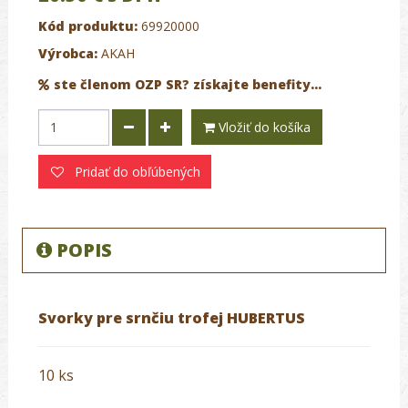
Kód produktu:
69920000
Výrobca:
AKAH
ste členom OZP SR? získajte benefity...
Vložiť do košíka
Pridať do obľúbených
POPIS
Svorky pre srnčiu trofej HUBERTUS
10 ks