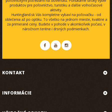
poľovníckymi potrebami na Slovensku. Ponúkame široký výber
produktov pre poľovníctvo, turistiku a ďalšie voľnočasové
aktivity.
Huntingland.sk Vás kompletne vybaví na poľovačku - od
oblečenia až po optiku. To všetko na jednom mieste, kvalitne a
za primerané ceny. Budete v pohode v akomkoľvek počasí, v
náročnom teréne i drsných podmienkach.
KONTAKT
INFORMÁCIE