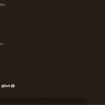
ného
am