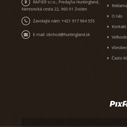
RAPIER s.r.o., Predajňa Huntingland,
Reklama
Neresnická cesta 22, 960 01 Zvolen
O nás
Zavolajte nám:
+421 917 964 555
Kontakt
E-mail:
obchod@huntingland.sk
Veľkoob
Všeobec
Často k