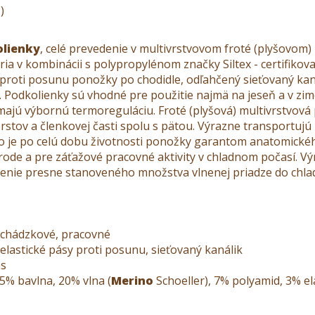
)
olienky
, celé prevedenie v multivrstvovom froté (plyšovom)
ria v kombinácii s polypropylénom značky Siltex - certifikov
 proti posunu ponožky po chodidle, odľahčený sieťovaný kanál
. Podkolienky sú vhodné pre použitie najmä na jeseň a v zi
, majú výbornú termoreguláciu. Froté (plyšová) multivrstv
stov a členkovej časti spolu s pätou. Výrazne transportujú p
kno je po celú dobu životnosti ponožky garantom anatomické
rírode a pre záťažové pracovné aktivity v chladnom počasí. 
tenie presne stanoveného množstva vlnenej priadze do chl
ychádzkové, pracovné
, elastické pásy proti posunu, sieťovaný kanálik
ás
25% bavlna, 20% vlna (
Merino
Schoeller), 7% polyamid, 3% e