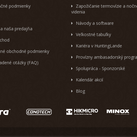
čné podmienky
Zapožičanie termovízie a noč
videnia
Návody a software
 a naša predajňa
Veľkostné tabuľky
chod
Kariéra v HuntingLande
né obchodné podmienky
Provízny ambasadorský progr
ladené otázky (FAQ)
Spolupráca - Sponzorské
Kalendár akcií
Blog