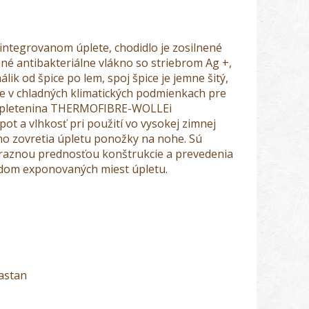
 integrovanom úplete, chodidlo je zosilnené
ané antibakteriálne vlákno so striebrom Ag +,
ik od špice po lem, spoj špice je jemne šitý,
me v chladných klimatických podmienkach pre
ová pletenina THERMOFIBRE-WOLLEi
ot a vlhkosť pri použití vo vysokej zimnej
ho zovretia úpletu ponožky na nohe. Sú
Výraznou prednosťou konštrukcie a prevedenia
adom exponovaných miest úpletu.
lastan