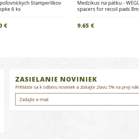
poľovníckych štamperlíkov
Medzikus na pätku - WEG
opke 6 ks
spacers for recoil pads 8
0 €
9.65 €
ZASIELANIE NOVINIEK
Prihláste sa k odberu noviniek a získajte zľavu 5% na prvý nák