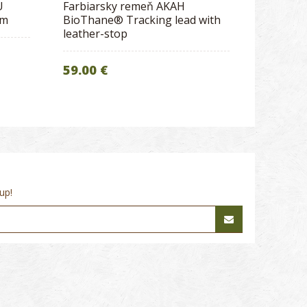
U
Farbiarsky remeň AKAH
mm
BioThane® Tracking lead with
leather-stop
59.00 €
up!