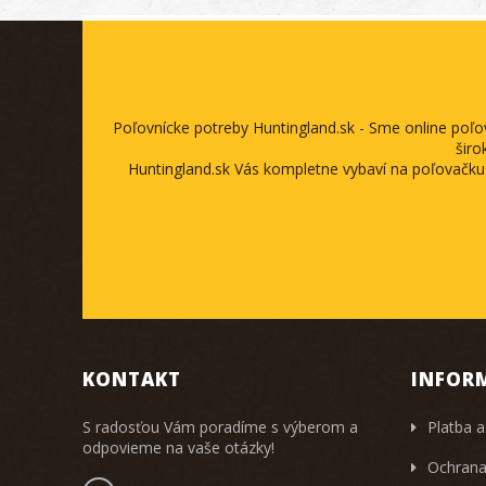
Poľovnícke potreby Huntingland.sk - Sme online poľ
širo
Huntingland.sk Vás kompletne vybaví na poľovačku
KONTAKT
INFOR
S radosťou Vám poradíme s výberom a
Platba a
odpovieme na vaše otázky!
Ochrana