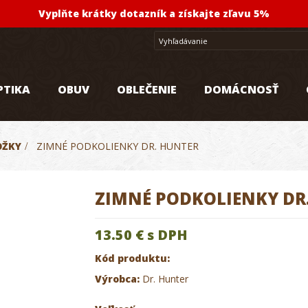
Vyplňte krátky dotazník a získajte zľavu 5%
PTIKA
OBUV
OBLEČENIE
DOMÁCNOSŤ
OŽKY
>
ZIMNÉ PODKOLIENKY DR. HUNTER
ZIMNÉ PODKOLIENKY DR
13.50 €
s DPH
Kód produktu:
Výrobca:
Dr. Hunter