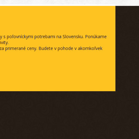
ody s poľovníckymi potrebami na Slovensku. Ponúkame
vity.
a za primerané ceny. Budete v pohode v akomkoľvek