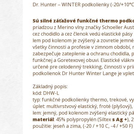
Dr. Hunter – WINTER podkolienky (-20/+10°C
Sú silné záťažové funkčné thermo podk
priadzou z Merino vlny značky Schoeller Aust
cez chodidlo a cez členok vedú elastické pásy
lem pod kolenom je zvýšený a zovretie jemné
všetky činnosti a profesie v zimnom období
zabezpečuje zateplenie a ochranu chodidla, pr
funkčnej a Goretexovej obuvi. Elastické vlá
určené pre celodenný trekking, činnosti v p
podkolienok Dr Hunter Winter Lange je vple
Základný popis:
kód: DHW-L
typ: funkčné podkolienky thermo, trekové, v
úplet: multivrstvový elastický, froté (plyšový)
lem: jemný, pod kolenom zvýšený elastický p
materiál
: 45% polypropylén (Siltex
s Ag +
), 
použitie: jeseň a zima, (-20 / +10 C, -4 / +50 F)