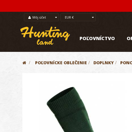
Môj účet
EUR €
POĽOVNÍCTVO
O
>
POĽOVNÍCKE OBLEČENIE
>
DOPLNKY
>
PON