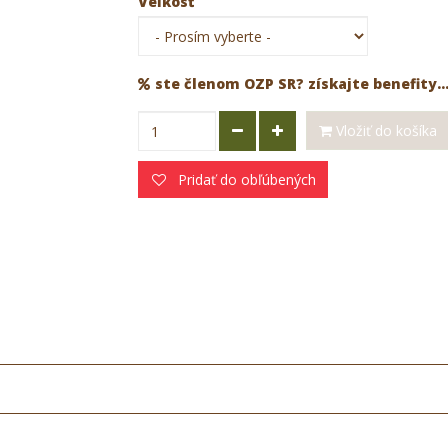
Veľkosť
ste členom OZP SR? získajte benefity..
Vložiť do košíka
Pridať do obľúbených