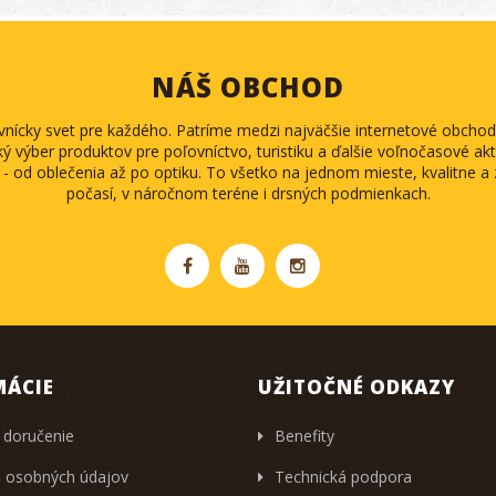
NÁŠ OBCHOD
ovnícky svet pre každého. Patríme medzi najväčšie internetové obch
ký výber produktov pre poľovníctvo, turistiku a ďalšie voľnočasové akti
 - od oblečenia až po optiku. To všetko na jednom mieste, kvalitne 
počasí, v náročnom teréne i drsných podmienkach.
MÁCIE
UŽITOČNÉ ODKAZY
 doručenie
Benefity
 osobných údajov
Technická podpora