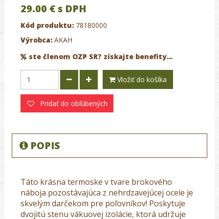
29.00 €
s DPH
Kód produktu:
78180000
Výrobca:
AKAH
ste členom OZP SR? získajte benefity...
Vložiť do košíka
Pridať do obľúbených
POPIS
Táto krásna termoske v tvare brokového
náboja pozostávajúca z nehrdzavejúcej ocele je
skvelým darčekom pre poľovníkov! Poskytuje
dvojitú stenu vákuovej izolácie, ktorá udržuje