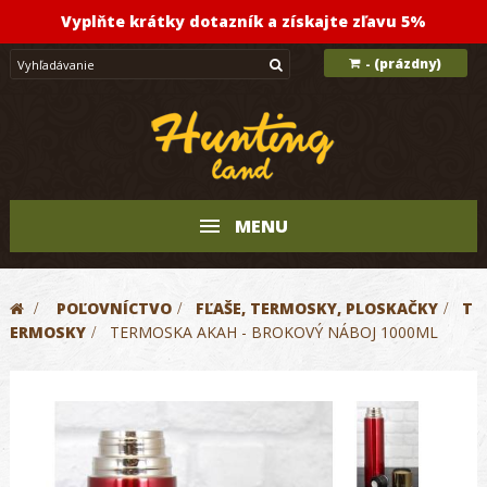
Vyplňte krátky dotazník a získajte zľavu 5%
(prázdny)
-
MENU
>
POĽOVNÍCTVO
>
FĽAŠE, TERMOSKY, PLOSKAČKY
>
T
ERMOSKY
>
TERMOSKA AKAH - BROKOVÝ NÁBOJ 1000ML