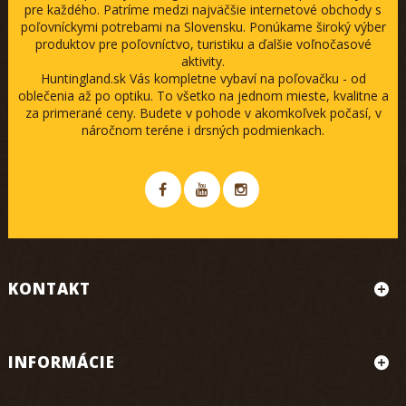
pre každého. Patríme medzi najväčšie internetové obchody s
poľovníckymi potrebami na Slovensku. Ponúkame široký výber
produktov pre poľovníctvo, turistiku a ďalšie voľnočasové
aktivity.
Huntingland.sk Vás kompletne vybaví na poľovačku - od
oblečenia až po optiku. To všetko na jednom mieste, kvalitne a
za primerané ceny. Budete v pohode v akomkoľvek počasí, v
náročnom teréne i drsných podmienkach.
KONTAKT
INFORMÁCIE