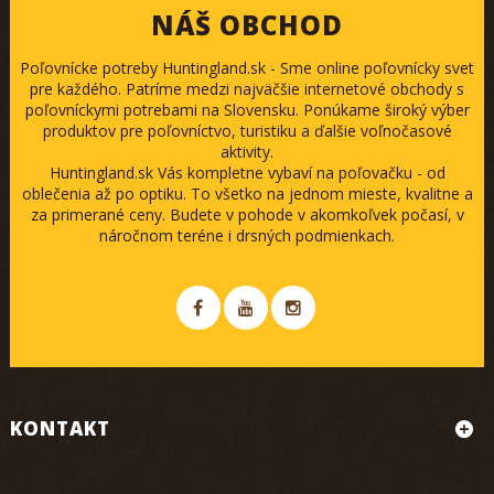
NÁŠ OBCHOD
Poľovnícke potreby Huntingland.sk - Sme online poľovnícky svet
pre každého. Patríme medzi najväčšie internetové obchody s
poľovníckymi potrebami na Slovensku. Ponúkame široký výber
produktov pre poľovníctvo, turistiku a ďalšie voľnočasové
aktivity.
Huntingland.sk Vás kompletne vybaví na poľovačku - od
oblečenia až po optiku. To všetko na jednom mieste, kvalitne a
za primerané ceny. Budete v pohode v akomkoľvek počasí, v
náročnom teréne i drsných podmienkach.
KONTAKT