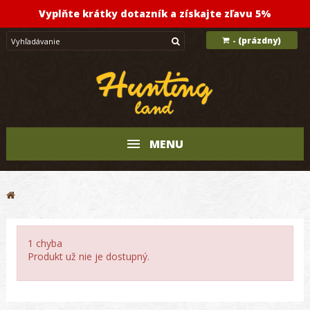
Vyplňte krátky dotazník a získajte zľavu 5%
(prázdny)
-
MENU
1 chyba
Produkt už nie je dostupný.