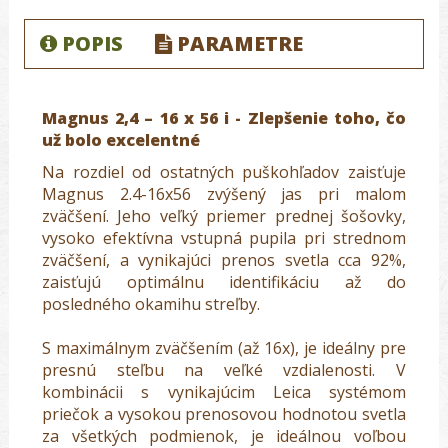
POPIS
PARAMETRE
Magnus 2,4 – 16 x 56 i - Zlepšenie toho, čo
už bolo excelentné
Na rozdiel od ostatných puškohľadov zaisťuje
Magnus 2.4-16x56 zvýšený jas pri malom
zväčšení. Jeho veľký priemer prednej šošovky,
vysoko efektívna vstupná pupila pri strednom
zväčšení, a vynikajúci prenos svetla cca 92%,
zaisťujú optimálnu identifikáciu až do
posledného okamihu streľby.
S maximálnym zväčšením (až 16x), je ideálny pre
presnú steľbu na veľké vzdialenosti. V
kombinácii s vynikajúcim Leica systémom
priečok a vysokou prenosovou hodnotou svetla
za všetkých podmienok, je ideálnou voľbou