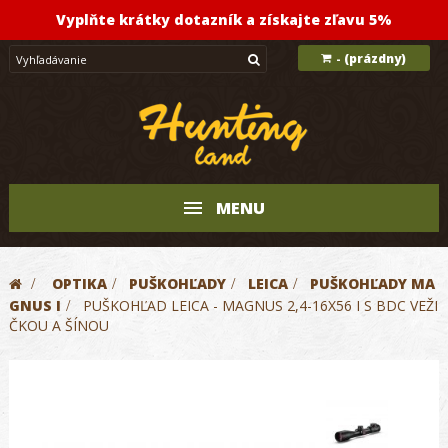
Vyplňte krátky dotazník a získajte zľavu 5%
(prázdny)
-
MENU
>
OPTIKA
>
PUŠKOHĽADY
>
LEICA
>
PUŠKOHĽADY MA
GNUS I
>
PUŠKOHĽAD LEICA - MAGNUS 2,4-16X56 I S BDC VEŽI
ČKOU A ŠÍNOU