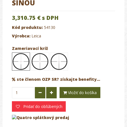
ŠÍNOU
3,310.75 €
s DPH
Kód produktu:
54130
Výrobca:
Leica
Zameriavací kríž
ste členom OZP SR? získajte benefity...
Vložiť do košíka
Pridať do obľúbených