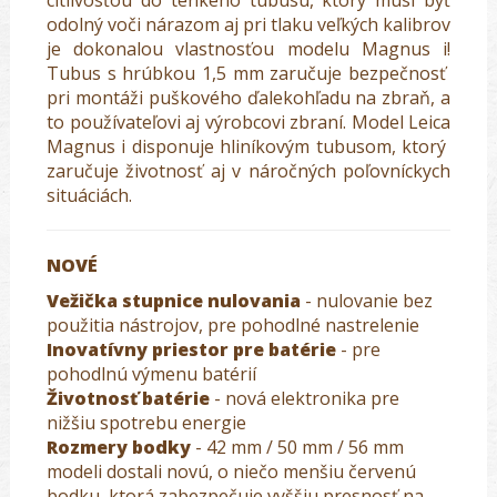
citlivosťou do tenkého tubusu, ktorý musí byť
odolný voči nárazom aj pri tlaku veľkých kalibrov
je dokonalou vlastnosťou modelu Magnus i!
Tubus s hrúbkou 1,5 mm zaručuje bezpečnosť
pri montáži puškového ďalekohľadu na zbraň, a
to používateľovi aj výrobcovi zbraní. Model Leica
Magnus i disponuje hliníkovým tubusom, ktorý
zaručuje životnosť aj v náročných poľovníckych
situáciách.
NOVÉ
Vežička stupnice nulovania
- nulovanie bez
použitia nástrojov, pre pohodlné nastrelenie
Inovatívny priestor pre batérie
- pre
pohodlnú výmenu batérií
Životnosť batérie
- nová elektronika pre
nižšiu spotrebu energie
Rozmery bodky
- 42 mm / 50 mm / 56 mm
modeli dostali novú, o niečo menšiu červenú
bodku, ktorá zabezpečuje vyššiu presnosť na