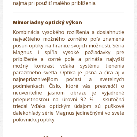
najmä pri použití malého priblíženia.
Mimoriadny optický výkon
Kombinácia vysokého rozlíšenia a dosiahnutie
najväčšieho možného zorného poľa znamená
posun optiky na hranice svojich možností. Séria
Magnus i spĺňa vysoké požiadavky pre
priblíženie a zorné pole a prináša najvyšší
možný kontrast vďaka systému tienenia
parazitného svetla. Optika je jasná a číra aj v
najnepriaznivejšom počasí a svetelných
podmienkach. Číslo, ktoré vás presvedčí o
neuveriteľne jasnom obraze je vyjadrené
priepustnosťou na úrovni 92 % - skutočná
trieda! Vďaka optickým údajom sú puškové
ďalekohľady série Magnus jedinečnými vo svete
poľovníckej optiky.