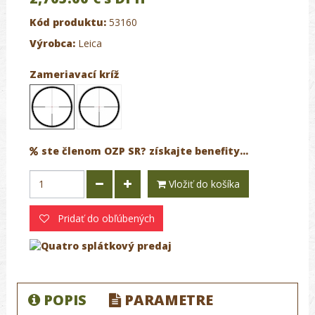
Kód produktu:
53160
Výrobca:
Leica
Zameriavací kríž
ste členom OZP SR? získajte benefity...
Vložiť do košíka
Pridať do obľúbených
POPIS
PARAMETRE