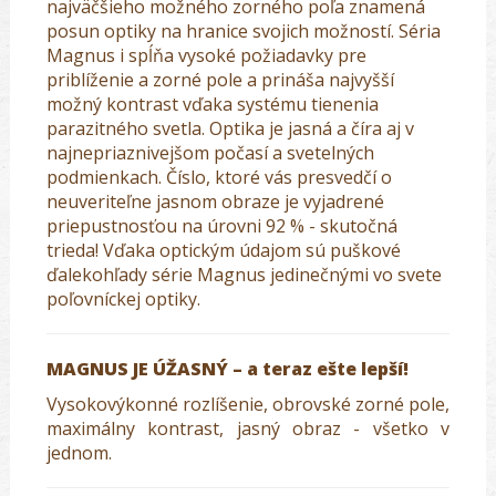
najväčšieho možného zorného poľa znamená
posun optiky na hranice svojich možností. Séria
Magnus i spĺňa vysoké požiadavky pre
priblíženie a zorné pole a prináša najvyšší
možný kontrast vďaka systému tienenia
parazitného svetla. Optika je jasná a číra aj v
najnepriaznivejšom počasí a svetelných
podmienkach. Číslo, ktoré vás presvedčí o
neuveriteľne jasnom obraze je vyjadrené
priepustnosťou na úrovni 92 % - skutočná
trieda! Vďaka optickým údajom sú puškové
ďalekohľady série Magnus jedinečnými vo svete
poľovníckej optiky.
MAGNUS JE ÚŽASNÝ – a teraz ešte lepší!
Vysokovýkonné rozlíšenie, obrovské zorné pole,
maximálny kontrast, jasný obraz - všetko v
jednom.