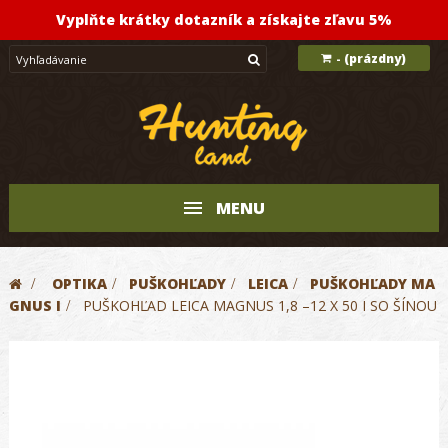
Vyplňte krátky dotazník a získajte zľavu 5%
(prázdny)
-
MENU
>
OPTIKA
>
PUŠKOHĽADY
>
LEICA
>
PUŠKOHĽADY MA
GNUS I
>
PUŠKOHĽAD LEICA MAGNUS 1,8 –12 X 50 I SO ŠÍNOU