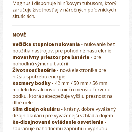
Magnus i disponuje hliníkovým tubusom, ktorý
zaručuje životnosť aj v náročných poľovníckych
situáciách.
NOVÉ
Vežička stupnice nulovania
- nulovanie bez
použitia nástrojov, pre pohodlné nastrelenie
Inovatívny priestor pre batérie
- pre
pohodlnú výmenu batérií
Životnosť batérie
- nová elektronika pre
nižšiu spotrebu energie
Rozmery bodky
- 42 mm / 50 mm / 56 mm
modeli dostali novú, o niečo menšiu červenú
bodku, ktorá zabezpečuje vyššiu presnosť na
dlhé ciele
Slim dizajn okuláru
- krásny, dobre vyvážený
dizajn okuláru pre vyváženejší vzhľad a dojem
Re-dizajnované ovládanie osvetlenia
-
zabraňuje náhodnému zapnutiu / vypnutiu