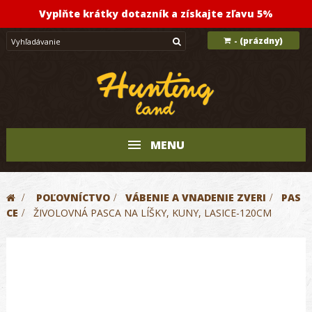
Vyplňte krátky dotazník a získajte zľavu 5%
(prázdny)
-
MENU
>
POĽOVNÍCTVO
>
VÁBENIE A VNADENIE ZVERI
>
PAS
CE
>
ŽIVOLOVNÁ PASCA NA LÍŠKY, KUNY, LASICE-120CM