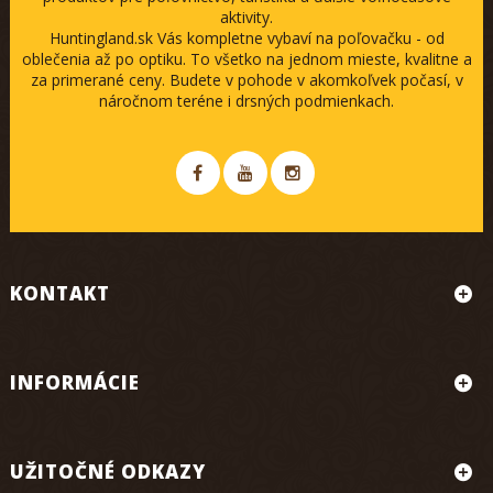
aktivity.
Huntingland.sk Vás kompletne vybaví na poľovačku - od
oblečenia až po optiku. To všetko na jednom mieste, kvalitne a
za primerané ceny. Budete v pohode v akomkoľvek počasí, v
náročnom teréne i drsných podmienkach.
KONTAKT
INFORMÁCIE
UŽITOČNÉ ODKAZY