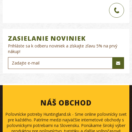
ZASIELANIE NOVINIEK
Prihláste sa k odberu noviniek a získajte zľavu 5% na prvý
nákup!
NÁŠ OBCHOD
Poľovnícke potreby Huntingland.sk - Sme online poľovnícky svet
pre každého. Patríme medzi najväčšie internetové obchody s
poľovníckymi potrebami na Slovensku. Ponúkame široký výber
produktov pre poľovníctvo, turistiku a ďalšie voľnočasové