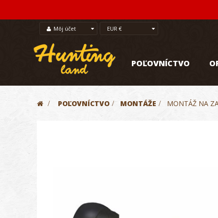
Môj účet
EUR €
POĽOVNÍCTVO
O
>
POĽOVNÍCTVO
>
MONTÁŽE
>
MONTÁŽ NA ZA