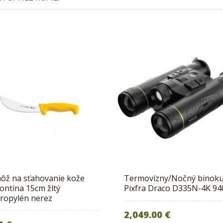
ôž na sťahovanie kože
Termovízny/Nočný binoku
ntina 15cm žltý
Pixfra Draco D335N-4K 9
ropylén nerez
2,049.00 €