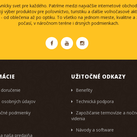
ovnícky svet pre každého. Patríme medzi najväčšie internetové obch
ký výber produktov pre poľovníctvo, turistiku a ďalšie voľnočasové akti
 - od oblečenia až po optiku. To všetko na jednom mieste, kvalitne 
počasí, v náročnom teréne i drsných podmienkach.
MÁCIE
UŽITOČNÉ ODKAZY
 doručenie
Benefity
 osobných údajov
Technická podpora
čné podmienky
Zapožičanie termovízie a noč
videnia
Návody a software
 a naša predajňa