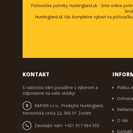
Poľovnícke potreby Huntingland.sk - Sme online poľ
širo
Huntingland.sk Vás kompletne vybaví na poľovačku
KONTAKT
INFOR
S radosťou Vám poradíme s výberom a
Platba a
odpovieme na vaše otázky!
Ochrana
RAPIER s.r.o., Predajňa Huntingland,
Reklama
Neresnická cesta 22, 960 01 Zvolen
O nás
Zavolajte nám:
+421 917 964 555
Kontakt