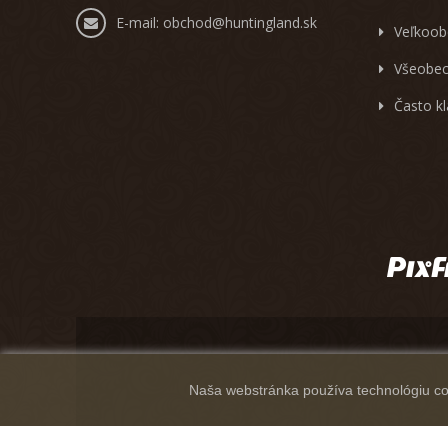
E-mail:
obchod@huntingland.sk
Veľkoob
Všeobec
Často k
Naša webstránka používa technológiu coo