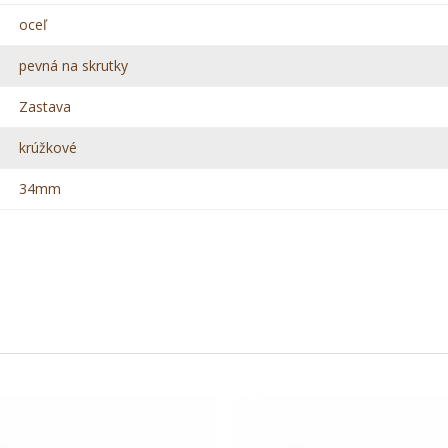
oceľ
pevná na skrutky
Zastava
krúžkové
34mm