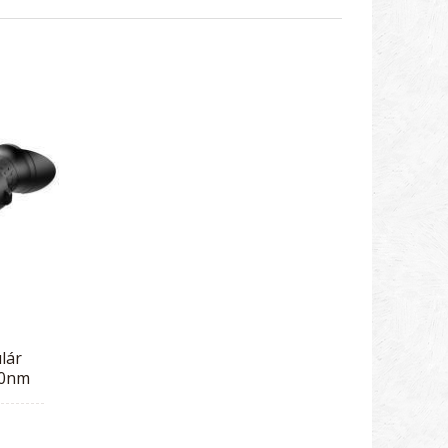
lár
40nm