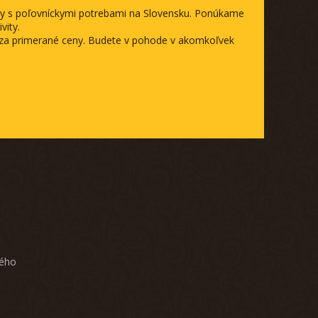
ody s poľovníckymi potrebami na Slovensku. Ponúkame
vity.
a za primerané ceny. Budete v pohode v akomkoľvek
ného