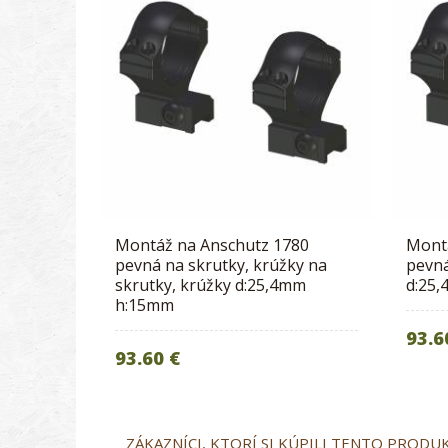
Montáž na Anschutz 1780
Mont
pevná na skrutky, krúžky na
pevná
skrutky, krúžky d:25,4mm
d:25
h:15mm
93.6
93.60 €
ZÁKAZNÍCI, KTORÍ SI KÚPILI TENTO PRODUKT