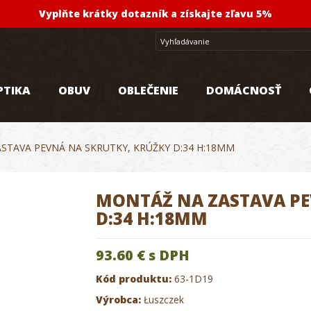
Vyplňte krátky dotazník a získajte zľavu 5%
PTIKA
OBUV
OBLEČENIE
DOMÁCNOSŤ
STAVA PEVNÁ NA SKRUTKY, KRÚŽKY D:34 H:18MM
MONTÁŽ NA ZASTAVA PE
D:34 H:18MM
93.60 €
s DPH
Kód produktu:
63-1D19
Výrobca:
Łuszczek