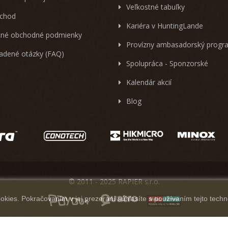
Veľkostné tabuľky
chod
Kariéra v HuntingLande
né obchodné podmienky
Provízny ambasadorský progr
ladené otázky (FAQ)
Spolupráca - Sponzorské
Kalendár akcií
Blog
© 2011 - 2025 RAPIER s.r.o.
kies. Pokračovaním v jej prezeraní súhlasíte s používaním tejto techn