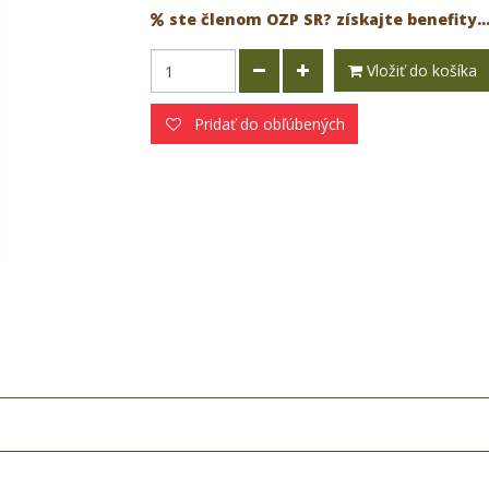
ste členom OZP SR? získajte benefity..
Vložiť do košíka
Pridať do obľúbených