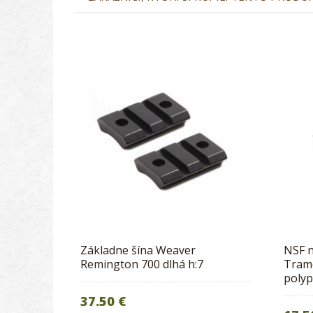
Základne šína Weaver
NSF n
Remington 700 dlhá h:7
Tramo
polyp
37.50 €