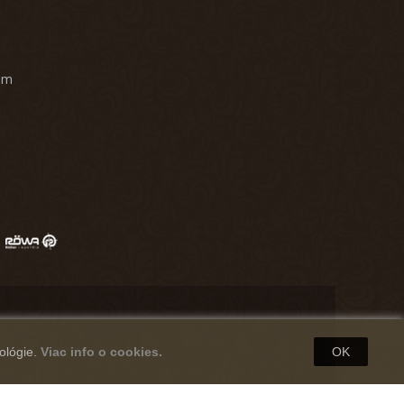
am
ológie.
Viac info o cookies.
OK