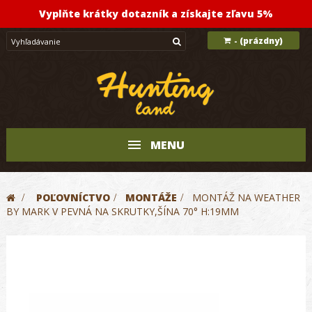
Vyplňte krátky dotazník a získajte zľavu 5%
(prázdny)
-
MENU
>
POĽOVNÍCTVO
>
MONTÁŽE
>
MONTÁŽ NA WEATHER
BY MARK V PEVNÁ NA SKRUTKY,ŠÍNA 70° H:19MM