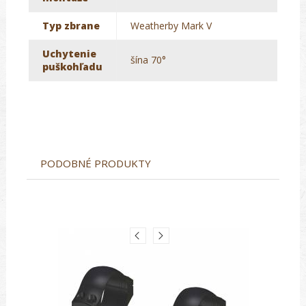
Typ zbrane
Weatherby Mark V
Uchytenie
šína 70°
puškohľadu
PODOBNÉ PRODUKTY