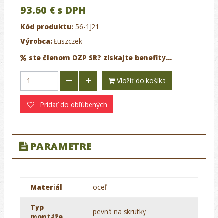
93.60 €
s DPH
Kód produktu:
56-1J21
Výrobca:
Łuszczek
ste členom OZP SR? získajte benefity...
Vložiť do košíka
Pridať do obľúbených
PARAMETRE
Materiál
oceľ
Typ
pevná na skrutky
montáže