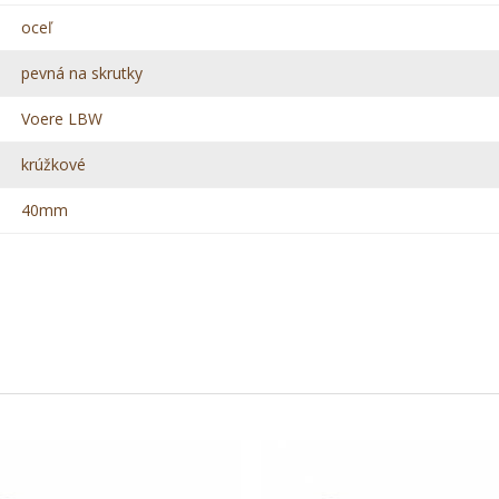
oceľ
pevná na skrutky
Voere LBW
krúžkové
40mm