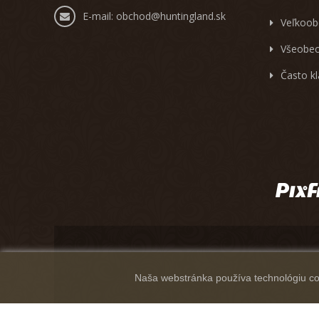
E-mail:
obchod@huntingland.sk
Veľkoob
Všeobec
Často k
Naša webstránka používa technológiu coo