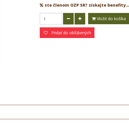
ste členom OZP SR? získajte benefity..
Vložiť do košíka
Pridať do obľúbených