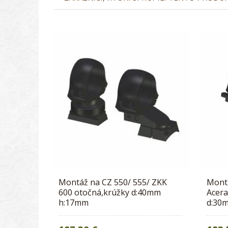
Montáž na CZ 550/ 555/ ZKK
Mont
600 otočná,krúžky d:40mm
Acera
h:17mm
d:30