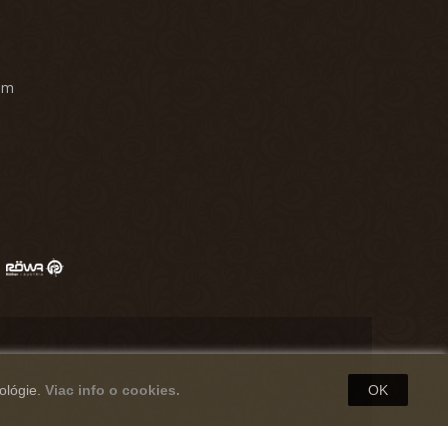
am
ológie.
Viac info o cookies.
OK