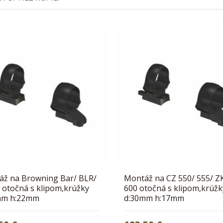
áž na Browning Bar/ BLR/
Montáž na CZ 550/ 555/ Z
 otočná s klipom,krúžky
600 otočná s klipom,krúžk
mm h:22mm
d:30mm h:17mm