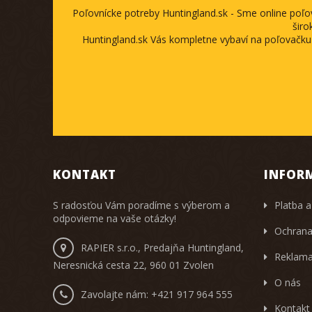
Poľovnícke potreby Huntingland.sk - Sme online poľ
širo
Huntingland.sk Vás kompletne vybaví na poľovačku
KONTAKT
INFOR
S radosťou Vám poradíme s výberom a
Platba a
odpovieme na vaše otázky!
Ochrana
RAPIER s.r.o., Predajňa Huntingland,
Reklama
Neresnická cesta 22, 960 01 Zvolen
O nás
Zavolajte nám:
+421 917 964 555
Kontakt