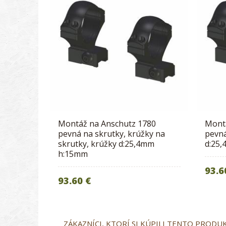
Montáž na Anschutz 1780
Mont
pevná na skrutky, krúžky na
pevná
skrutky, krúžky d:25,4mm
d:25
h:15mm
93.6
93.60 €
ZÁKAZNÍCI, KTORÍ SI KÚPILI TENTO PRODUKT