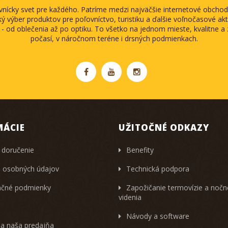
ovnícky svet pre každého. Patríme medzi najväčšie internetové obch
ký výber produktov pre poľovníctvo, turistiku a ďalšie voľnočasové akti
 - od oblečenia až po optiku. To všetko na jednom mieste, kvalitne 
počasí, v náročnom teréne i drsných podmienkach.
MÁCIE
UŽITOČNÉ ODKAZY
 doručenie
Benefity
 osobných údajov
Technická podpora
čné podmienky
Zapožičanie termovízie a noč
videnia
Návody a software
 a naša predajňa