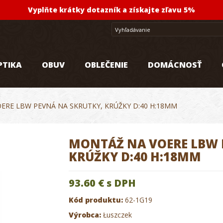
Vyplňte krátky dotazník a získajte zľavu 5%
PTIKA
OBUV
OBLEČENIE
DOMÁCNOSŤ
ERE LBW PEVNÁ NA SKRUTKY, KRÚŽKY D:40 H:18MM
MONTÁŽ NA VOERE LBW 
KRÚŽKY D:40 H:18MM
93.60 €
s DPH
Kód produktu:
62-1G19
Výrobca:
Łuszczek