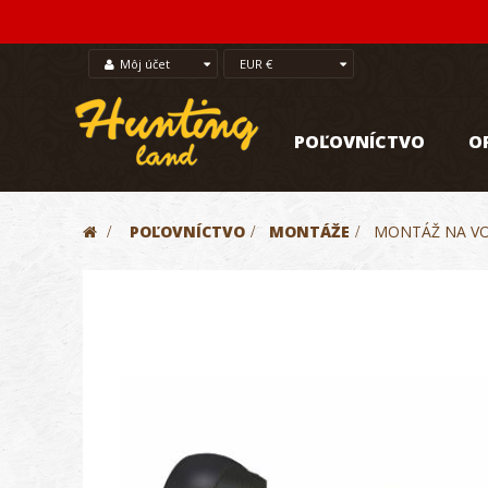
Môj účet
EUR €
POĽOVNÍCTVO
O
>
POĽOVNÍCTVO
>
MONTÁŽE
>
MONTÁŽ NA VO