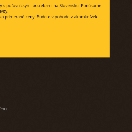
ody s poľovníckymi potrebami na Slovensku. Ponúkame
vity.
a za primerané ceny. Budete v pohode v akomkoľvek
ného