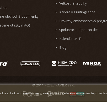
Veľkostné tabuľky
chod
Kariéra v HuntingLande
né obchodné podmienky
Provízny ambasadorský progr
ladené otázky (FAQ)
Spolupráca - Sponzorské
Kalendár akcií
Blog
© 2011 - 2025 RAPIER s.r.o.
kies. Pokračovaním v jej prezeraní súhlasíte s používaním tejto techn