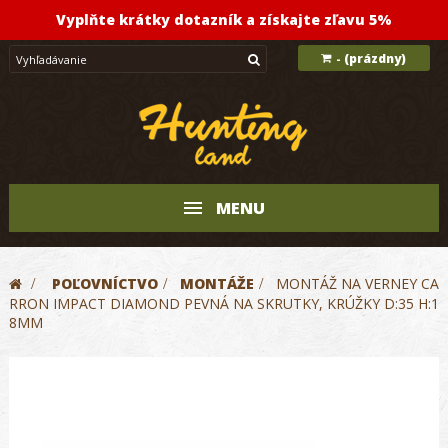
Vyplňte krátky dotazník a získajte zľavu 5%
(prázdny)
-
MENU
>
POĽOVNÍCTVO
>
MONTÁŽE
>
MONTÁŽ NA VERNEY CA
RRON IMPACT DIAMOND PEVNÁ NA SKRUTKY, KRÚŽKY D:35 H:1
8MM