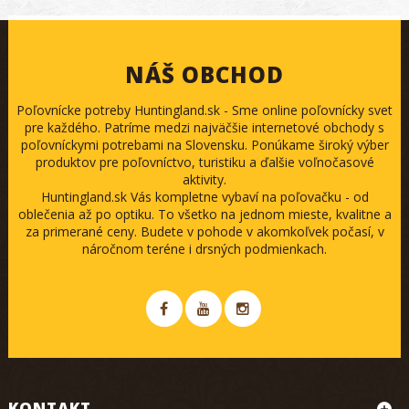
NÁŠ OBCHOD
Poľovnícke potreby Huntingland.sk - Sme online poľovnícky svet
pre každého. Patríme medzi najväčšie internetové obchody s
poľovníckymi potrebami na Slovensku. Ponúkame široký výber
produktov pre poľovníctvo, turistiku a ďalšie voľnočasové
aktivity.
Huntingland.sk Vás kompletne vybaví na poľovačku - od
oblečenia až po optiku. To všetko na jednom mieste, kvalitne a
za primerané ceny. Budete v pohode v akomkoľvek počasí, v
náročnom teréne i drsných podmienkach.
KONTAKT