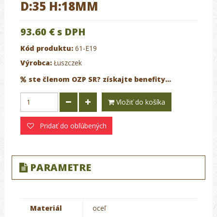
D:35 H:18MM
93.60 €
s DPH
Kód produktu:
61-E19
Výrobca:
Łuszczek
ste členom OZP SR? získajte benefity...
Vložiť do košíka
Pridať do obľúbených
PARAMETRE
Materiál
oceľ