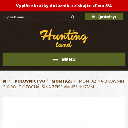
Vyplňte krátky dotazník a získajte zľavu 5%
(prázdny)
-
MENU
>
POĽOVNÍCTVO
>
MONTÁŽE
>
MONTÁŽ NA BROWNIN
G X-BOLT OTOČNÁ, ŠÍNA ZEISS VM 45° H:17MM