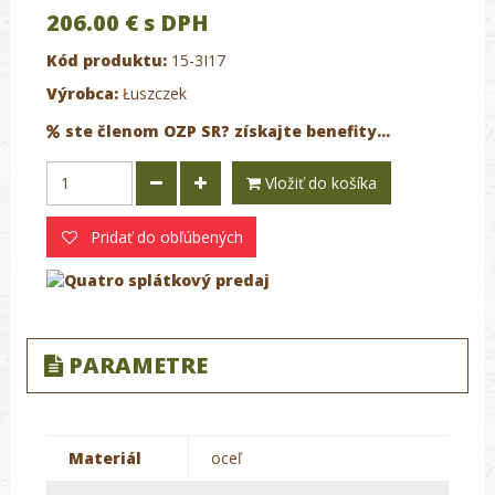
206.00 €
s DPH
Kód produktu:
15-3I17
Výrobca:
Łuszczek
ste členom OZP SR? získajte benefity...
Vložiť do košíka
Pridať do obľúbených
PARAMETRE
Materiál
oceľ