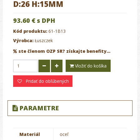
D:26 H:15MM
93.60 €
s DPH
Kód produktu:
61-1B13
Výrobca:
Łuszczek
ste členom OZP SR? získajte benefity...
Vložiť do košíka
Pridať do obľúbených
PARAMETRE
Materiál
oceľ