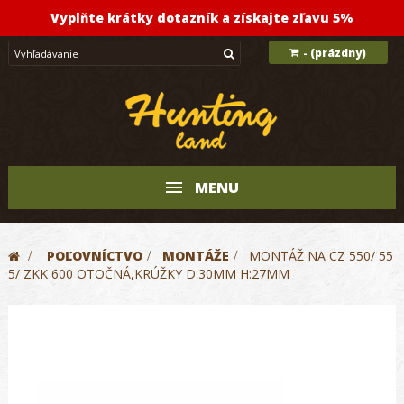
Vyplňte krátky dotazník a získajte zľavu 5%
(prázdny)
-
MENU
>
POĽOVNÍCTVO
>
MONTÁŽE
>
MONTÁŽ NA CZ 550/ 55
5/ ZKK 600 OTOČNÁ,KRÚŽKY D:30MM H:27MM